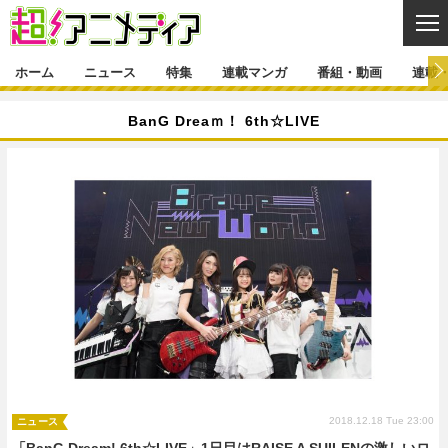
CL
ホーム
ニュース
特集
連載マンガ
番組・動画
連載
ニュース
BanG Dreaｍ！ 6th☆LIVE
ニュース一覧
アニメ
特集
ゲーム・アプリ
マンガ
特集一覧
カバー
連載マンガ
映画
音楽
インタビュー
レポート
連載マンガ一覧
連載一覧
番組・動画
グッズ
イベント
ラキりす
番組・動画一覧
ラジオ
連載・ブログ
声優
コスプレ
動画
連載・ブログ一覧
コラム
舞台
新帝スタ
編集部ブログ・お知らせ
2018.12.18 Tue 23:00
ニュース
「BanG Dream! 6th☆LIVE」1日目はRAISE A SUILENの激しいロ