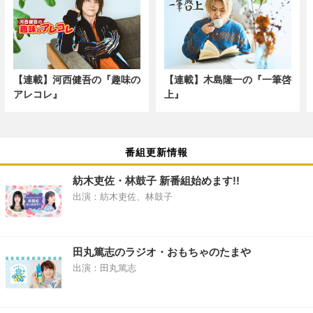
【連載】河西健吾の『趣味の
【連載】木島隆一の『一筆啓
アレコレ』
上』
番組更新情報
紡木吏佐・林鼓子 新番組始めます!!
出演：紡木吏佐、林鼓子
田丸篤志のラジオ・おもちゃのたまや
出演：田丸篤志