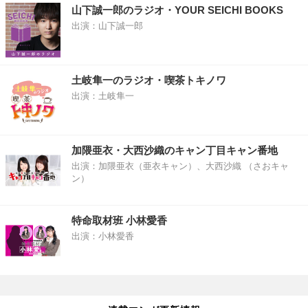
山下誠一郎のラジオ・YOUR SEICHI BOOKS
出演：山下誠一郎
土岐隼一のラジオ・喫茶トキノワ
出演：土岐隼一
加隈亜衣・大西沙織のキャン丁目キャン番地
出演：加隈亜衣（亜衣キャン）、大西沙織 （さおキャ
ン）
特命取材班 小林愛香
出演：小林愛香