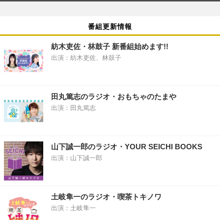
番組更新情報
紡木吏佐・林鼓子 新番組始めます!!
出演：紡木吏佐、林鼓子
田丸篤志のラジオ・おもちゃのたまや
出演：田丸篤志
山下誠一郎のラジオ・YOUR SEICHI BOOKS
出演：山下誠一郎
土岐隼一のラジオ・喫茶トキノワ
出演：土岐隼一