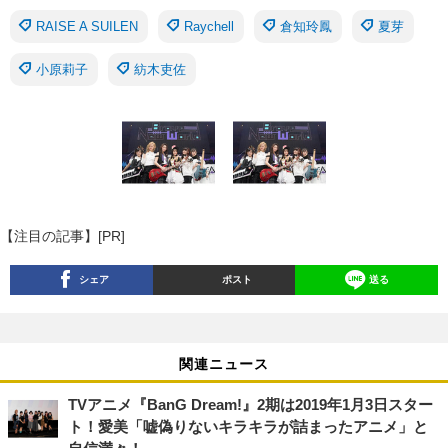
RAISE A SUILEN
Raychell
倉知玲鳳
夏芽
小原莉子
紡木吏佐
【注目の記事】[PR]
シェア
ポスト
送る
関連ニュース
TVアニメ『BanG Dream!』2期は2019年1月3日スター
ト！愛美「嘘偽りないキラキラが詰まったアニメ」と