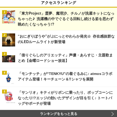
アクセスランキング
「東方Project」霊夢、魔理沙、チルノが洗濯ネットになっ
ちゃった♪ 洗濯機の中でぐるぐる回転し続ける姿を思わず
眺めたくなっちゃう!?
“おにぎりぼうや”がぷにっとやわらか発光☆ 存在感抜群な
のLEDルームライトが新登場
「借りぐらしのアリエッティ」声優・あらすじ・主題歌ま
とめ【金曜ロードショー放送】
「モンチッチ」が“TENKYU”の着ぐるみに♪ atmosコラボ
アイテム登場！キーチェーン＆Tシャツを展開
「サンリオ」キティがリボンに乗ったり、ポップコーンに
なったり!?エッジの効いたデザインが目を引く♪ トートバ
ッグやポーチが登場
ランキングをもっと見る