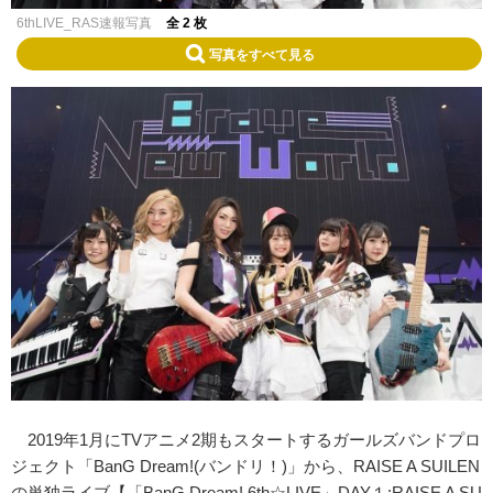
6thLIVE_RAS速報写真
全 2 枚
写真をすべて見る
2019年1月にTVアニメ2期もスタートするガールズバンドプロ
ジェクト「BanG Dream!(バンドリ！)」から、RAISE A SUILEN
の単独ライブ【「BanG Dream! 6th☆LIVE」DAY１:RAISE A SU