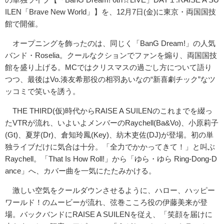
ILEN「Brave New World」】を、12月7日(金)に東京・両国国技
館で開催。
オープニングを飾ったのは、同じく「BanG Dream!」の人気
バンド・Roselia。クールなクションでファンを煽り、両国国技
館を盛り上げる。MCではクリスマスの過ごし方について語り
つつ、最後はVo.湊友希那役の相羽あいなの“新喜劇チック”なツ
ッコミで笑いを誘う。
THE THIRD(仮)時代からRAISE A SUILENのこれまでを綴っ
たVTRが流れ、いよいよメンバーのRaychell(Ba&Vo)、小原莉子
(Gt)、夏芽(Dr)、倉知玲鳳(Key)、紡木吏佐(DJ)が登場。初の単
独ライブだけに気合は十分。「全力でかかってきて！」と叫ぶ
Raychell。「That Is How Roll!」から「ゆら・ゆら Ring-Dong-D
ance」へ、カバー曲を一気にたたみかける。
激しい空気をクールダウンさせるように、ハロー、ハッピー
ワールド！のムービーが流れ、弦巻こころ役の伊藤美来が登
場。バックバンドにRAISE A SUILENを従え、「笑顔を届けに