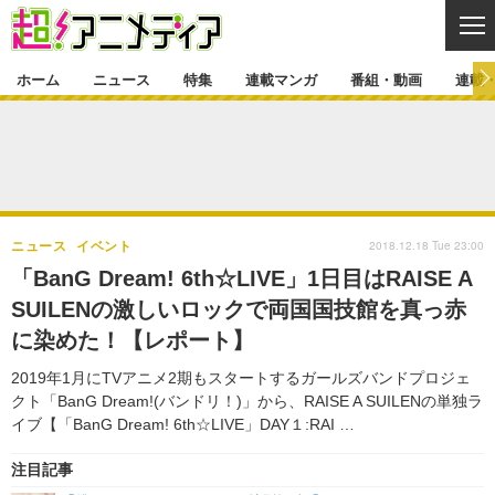
CL
ホーム
ニュース
特集
連載マンガ
番組・動画
連載
ニュース
ニュース一覧
アニメ
特集
ゲーム・アプリ
マンガ
特集一覧
カバー
連載マンガ
2018.12.18 Tue 23:00
ニュース
イベント
映画
音楽
インタビュー
レポート
連載マンガ一覧
連載一覧
番組・動画
「BanG Dream! 6th☆LIVE」1日目はRAISE A
グッズ
イベント
SUILENの激しいロックで両国国技館を真っ赤
ラキりす
番組・動画一覧
ラジオ
連載・ブログ
に染めた！【レポート】
声優
コスプレ
動画
連載・ブログ一覧
コラム
2019年1月にTVアニメ2期もスタートするガールズバンドプロジェ
舞台
新帝スタ
クト「BanG Dream!(バンドリ！)」から、RAISE A SUILENの単独ラ
編集部ブログ・お知らせ
イブ【「BanG Dream! 6th☆LIVE」DAY１:RAI …
注目記事