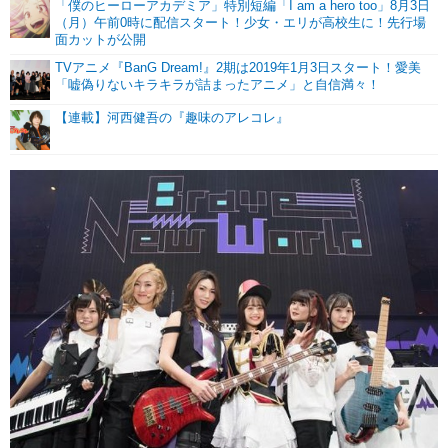
「僕のヒーローアカデミア」特別短編「I am a hero too」8月3日
（月）午前0時に配信スタート！少女・エリが高校生に！先行場
面カットが公開
TVアニメ『BanG Dream!』2期は2019年1月3日スタート！愛美
「嘘偽りないキラキラが詰まったアニメ」と自信満々！
【連載】河西健吾の『趣味のアレコレ』