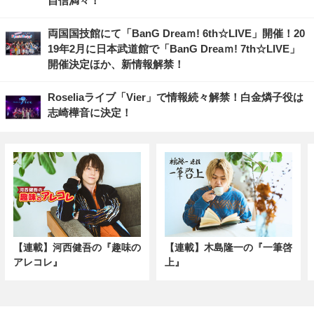
自信満々！
両国国技館にて「BanG Dreaｍ! 6th☆LIVE」開催！20
19年2月に日本武道館で「BanG Dreaｍ! 7th☆LIVE」
開催決定ほか、新情報解禁！
Roseliaライブ「Vier」で情報続々解禁！白金燐子役は
志崎樺音に決定！
【連載】河西健吾の『趣味の
【連載】木島隆一の『一筆啓
アレコレ』
上』