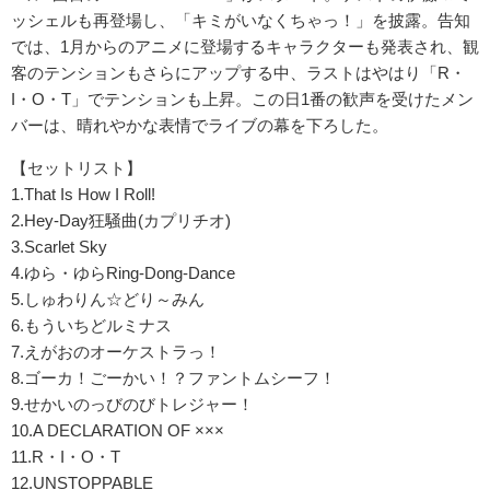
ッシェルも再登場し、「キミがいなくちゃっ！」を披露。告知
では、1月からのアニメに登場するキャラクターも発表され、観
客のテンションもさらにアップする中、ラストはやはり「R・
I・O・T」でテンションも上昇。この日1番の歓声を受けたメン
バーは、晴れやかな表情でライブの幕を下ろした。
【セットリスト】
1.That Is How I Roll!
2.Hey-Day狂騒曲(カプリチオ)
3.Scarlet Sky
4.ゆら・ゆらRing-Dong-Dance
5.しゅわりん☆どり～みん
6.もういちどルミナス
7.えがおのオーケストラっ！
8.ゴーカ！ごーかい！？ファントムシーフ！
9.せかいのっびのびトレジャー！
10.A DECLARATION OF ×××
11.R・I・O・T
12.UNSTOPPABLE