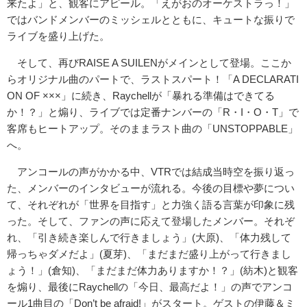
来たよ」と、観客にアピール。「えがおのオーケストラっ！」
ではバンドメンバーのミッシェルとともに、キュートな振りで
ライブを盛り上げた。
そして、再びRAISE A SUILENがメインとして登場。ここか
らオリジナル曲のパートで、ラストスパート！「A DECLARATI
ON OF ×××」に続き、Raychellが「暴れる準備はできてる
か！？」と煽り、ライブでは定番ナンバーの「R・I・O・T」で
客席もヒートアップ。そのままラスト曲の「UNSTOPPABLE」
へ。
アンコールの声がかかる中、VTRでは結成当時空を振り返っ
た、メンバーのインタビューが流れる。今後の目標や夢につい
て、それぞれが「世界を目指す」と力強く語る言葉が印象に残
った。そして、ファンの声に応えて登場したメンバー。それぞ
れ、「引き続き楽しんで行きましょう」(大原)、「体力残して
帰っちゃダメだよ」(夏芽)、「まだまだ盛り上がって行きまし
ょう！」(倉知)、「まだまだ体力ありますか！？」(紡木)と観客
を煽り、最後にRaychellの「今日、最高だよ！」の声でアンコ
ール1曲目の「Don’t be afraid!」がスタート。ゲストの伊藤＆ミ