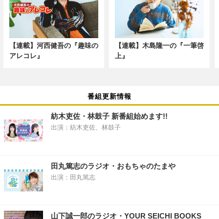
【連載】河西健吾の『趣味の
【連載】木島隆一の『一筆啓
アレコレ』
上』
番組更新情報
紡木吏佐・林鼓子 新番組始めます!!
出演：紡木吏佐、林鼓子
田丸篤志のラジオ・おもちゃのたまや
出演：田丸篤志
山下誠一郎のラジオ・YOUR SEICHI BOOKS