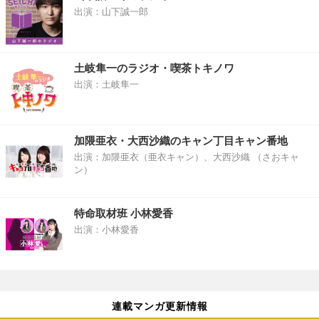
出演：山下誠一郎
土岐隼一のラジオ・喫茶トキノワ
出演：土岐隼一
加隈亜衣・大西沙織のキャン丁目キャン番地
出演：加隈亜衣（亜衣キャン）、大西沙織 （さおキャ
ン）
特命取材班 小林愛香
出演：小林愛香
連載マンガ更新情報