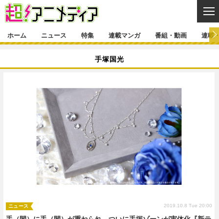
CL
ホーム
ニュース
特集
連載マンガ
番組・動画
連載
ニュース
手塚国光
ニュース一覧
アニメ
特集
ゲーム・アプリ
マンガ
特集一覧
カバー
連載マンガ
映画
音楽
インタビュー
レポート
連載マンガ一覧
連載一覧
番組・動画
グッズ
イベント
ラキりす
番組・動画一覧
ラジオ
連載・ブログ
声優
コスプレ
動画
連載・ブログ一覧
コラム
舞台
新帝スタ
編集部ブログ・お知らせ
2019.10.8 Tue 20:00
ニュース
手（間）に手（間）が重ねられ、ついに手塚ゾーンが実体化『新テ