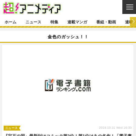
CL
ホーム
ニュース
特集
連載マンガ
番組・動画
連載
ニュース
金色のガッシュ！！
ニュース一覧
アニメ
特集
ゲーム・アプリ
マンガ
特集一覧
カバー
連載マンガ
映画
音楽
インタビュー
レポート
連載マンガ一覧
連載一覧
番組・動画
グッズ
イベント
ラキりす
番組・動画一覧
ラジオ
連載・ブログ
声優
コスプレ
動画
連載・ブログ一覧
コラム
舞台
新帝スタ
編集部ブログ・お知らせ
2018.10.31 Wed 16:30
ニュース
『宝石の国』最新刊はコミック第2位！第1位はあの名作！「電子書