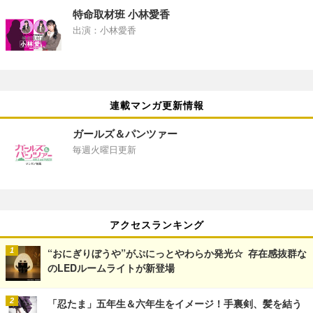
特命取材班 小林愛香
出演：小林愛香
連載マンガ更新情報
ガールズ＆パンツァー
毎週火曜日更新
アクセスランキング
“おにぎりぼうや”がぷにっとやわらか発光☆ 存在感抜群な
のLEDルームライトが新登場
「忍たま」五年生＆六年生をイメージ！手裏剣、髪を結う