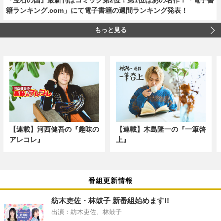
籍ランキング.com」にて電子書籍の週間ランキング発表！
もっと見る
【連載】河西健吾の『趣味の
【連載】木島隆一の『一筆啓
アレコレ』
上』
番組更新情報
紡木吏佐・林鼓子 新番組始めます!!
出演：紡木吏佐、林鼓子