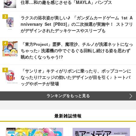
仕草…和の趣を感じさせる「MAYLA」パンプス
ラクスの浴衣姿が美しい♪ 「ガンダムカードゲーム 1st A
nniversary Set [PB03]」の二次抽選が実施中！ ストフリ
がデザインされたデッキケースやスリーブも
「東方Project」霊夢、魔理沙、チルノが洗濯ネットになっ
ちゃった♪ 洗濯機の中でぐるぐる回転し続ける姿を思わず
眺めたくなっちゃう!?
「サンリオ」キティがリボンに乗ったり、ポップコーンに
なったり!?エッジの効いたデザインが目を引く♪ トートバ
ッグやポーチが登場
ランキングをもっと見る
最新雑誌情報