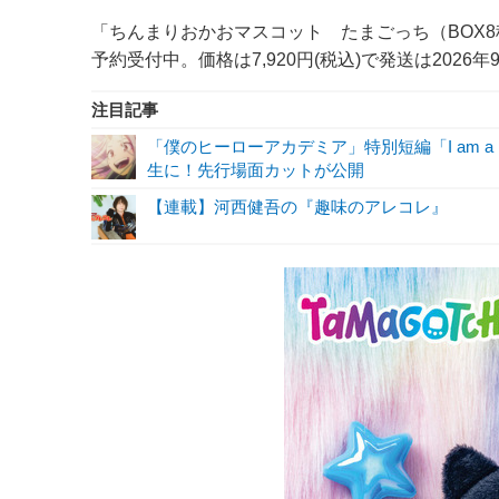
「ちんまりおかおマスコット たまごっち（BOX
予約受付中。価格は7,920円(税込)で発送は2026
注目記事
「僕のヒーローアカデミア」特別短編「I am a 
生に！先行場面カットが公開
【連載】河西健吾の『趣味のアレコレ』