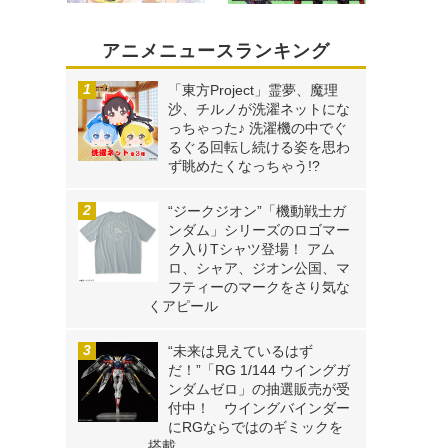
アニメニュースランキング
「東方Project」霊夢、魔理
沙、チルノが洗濯ネットにな
っちゃった♪ 洗濯機の中でぐ
るぐる回転し続ける姿を思わ
ず眺めたくなっちゃう!?
“ジークジオン”「機動戦士ガ
ンダム」シリーズのロゴマー
ク入りTシャツ登場！ アム
ロ、シャア、ジオン公国、マ
フティーのマークをさり気な
くアピール
“未来は見えているはず
だ！”「RG 1/144 ウイングガ
ンダムゼロ」の抽選販売が受
付中！ ウイングバインダー
にRGならではのギミックを
搭載