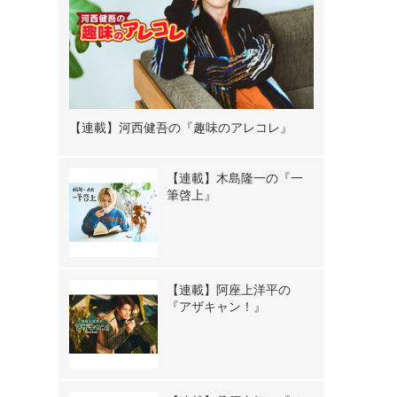
【連載】河西健吾の『趣味のアレコレ』
【連載】木島隆一の『一
筆啓上』
【連載】阿座上洋平の
『アザキャン！』