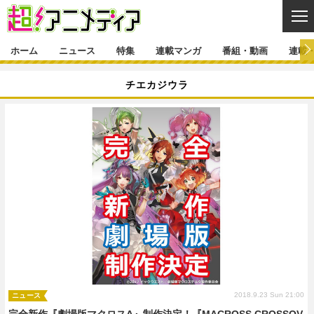
CL
ホーム
ニュース
特集
連載マンガ
番組・動画
連載
ニュース
チエカジウラ
ニュース一覧
アニメ
特集
ゲーム・アプリ
マンガ
特集一覧
カバー
連載マンガ
映画
音楽
インタビュー
レポート
連載マンガ一覧
連載一覧
番組・動画
グッズ
イベント
ラキりす
番組・動画一覧
ラジオ
連載・ブログ
声優
コスプレ
動画
連載・ブログ一覧
コラム
舞台
新帝スタ
編集部ブログ・お知らせ
2018.9.23 Sun 21:00
ニュース
完全新作『劇場版マクロスΔ』制作決定！『MACROSS CROSSOV