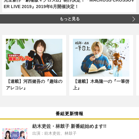
ER LIVE 2019』2019年6月開催決定！
もっと見る
【連載】河西健吾の『趣味の
【連載】木島隆一の『一筆啓
アレコレ』
上』
番組更新情報
紡木吏佐・林鼓子 新番組始めます!!
出演：紡木吏佐、林鼓子