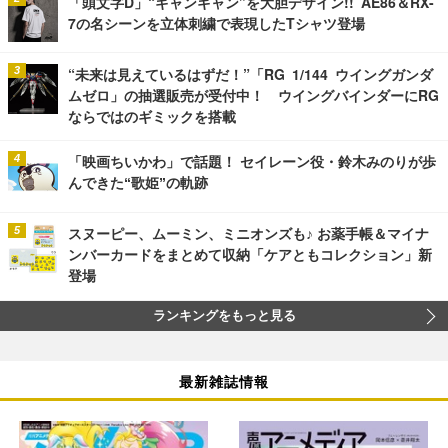
「頭文字D」“ギャンギャン”を大胆デザイン!! AE86＆RX-
7の名シーンを立体刺繍で表現したTシャツ登場
“未来は見えているはずだ！”「RG 1/144 ウイングガンダ
ムゼロ」の抽選販売が受付中！ ウイングバインダーにRG
ならではのギミックを搭載
「映画ちいかわ」で話題！ セイレーン役・鈴木みのりが歩
んできた“歌姫”の軌跡
スヌーピー、ムーミン、ミニオンズも♪ お薬手帳＆マイナ
ンバーカードをまとめて収納「ケアともコレクション」新
登場
ランキングをもっと見る
最新雑誌情報