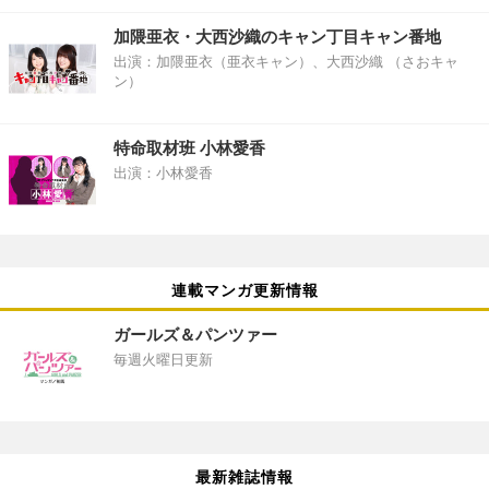
加隈亜衣・大西沙織のキャン丁目キャン番地
出演：加隈亜衣（亜衣キャン）、大西沙織 （さおキャ
ン）
特命取材班 小林愛香
出演：小林愛香
連載マンガ更新情報
ガールズ＆パンツァー
毎週火曜日更新
最新雑誌情報