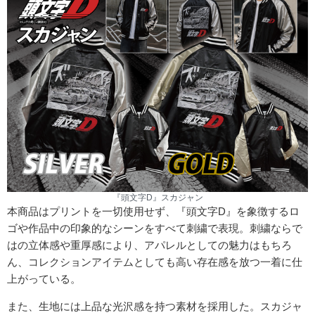
『頭文字D』スカジャン
本商品はプリントを一切使用せず、『頭文字D』を象徴するロ
ゴや作品中の印象的なシーンをすべて刺繍で表現。刺繍ならで
はの立体感や重厚感により、アパレルとしての魅力はもちろ
ん、コレクションアイテムとしても高い存在感を放つ一着に仕
上がっている。
また、生地には上品な光沢感を持つ素材を採用した。スカジャ