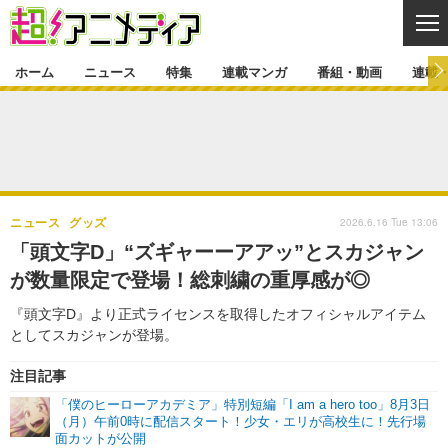
CL
ホーム
ニュース
特集
連載マンガ
番組・動画
連載
ニュース
ニュース一覧
アニメ
特集
ゲーム・アプリ
マンガ
特集一覧
カバー
連載マンガ
2026.6.16 Tue 13:06
ニュース
グッズ
映画
音楽
インタビュー
レポート
連載マンガ一覧
連載一覧
番組・動画
「頭文字D」“ズギャーーアアッ”とスカジャン
グッズ
イベント
が数量限定で登場！総刺繍の重厚感が◎
ラキりす
番組・動画一覧
ラジオ
連載・ブログ
『頭文字D』より正式ライセンスを取得したオフィシャルアイテム
声優
コスプレ
動画
連載・ブログ一覧
コラム
としてスカジャンが登場。
舞台
新帝スタ
編集部ブログ・お知らせ
注目記事
「僕のヒーローアカデミア」特別短編「I am a hero too」8月3日
（月）午前0時に配信スタート！少女・エリが高校生に！先行場
面カットが公開