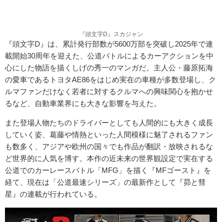
『頭文字D』スカジャン
『頭文字D』は、累計発行部数が5600万部を突破し2025年で連
載開始30周年を迎えた、公道バトルによるカーアクションを中
心にした物語を描くしげの秀一のマンガだ。主人公・藤原拓海
の愛車であるトヨタAE86をはじめ実在の車種が多数登場し、ク
ルマファンだけなく若者に対するクルマへの興味関心を抱かせ
るなど、自動車業界にも大きな影響を与えた。
また登場人物たちのドライバーとしても人間的にも大きく成長
していく姿、葛藤や情熱といった人間模様に魅了されるファン
も数多く、アジアや欧州の国々でも作品が翻訳・放映されるな
ど世界的に人気を博す。本作の近未来の世界観設定で実在する
公道でのカーレースバトル「MFG」を描く『MFゴースト』を
経て、現在は「公道最速シリーズ」の最新作として『昴と彗
星』の連載が行われている。