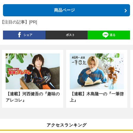
商品ページ
【注目の記事】[PR]
シェア
ポスト
送る
【連載】河西健吾の『趣味の
【連載】木島隆一の『一筆啓
アレコレ』
上』
アクセスランキング