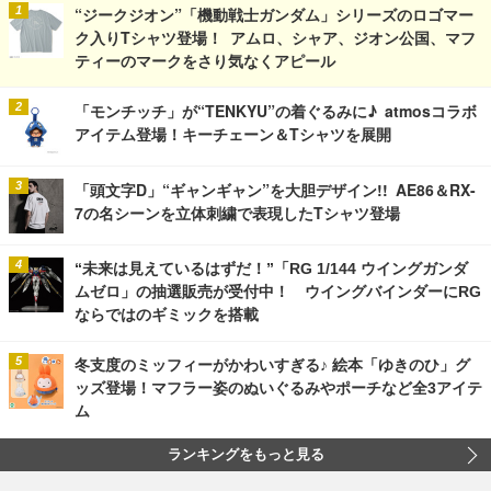
“ジークジオン”「機動戦士ガンダム」シリーズのロゴマー
ク入りTシャツ登場！ アムロ、シャア、ジオン公国、マフ
ティーのマークをさり気なくアピール
「モンチッチ」が“TENKYU”の着ぐるみに♪ atmosコラボ
アイテム登場！キーチェーン＆Tシャツを展開
「頭文字D」“ギャンギャン”を大胆デザイン!! AE86＆RX-
7の名シーンを立体刺繍で表現したTシャツ登場
“未来は見えているはずだ！”「RG 1/144 ウイングガンダ
ムゼロ」の抽選販売が受付中！ ウイングバインダーにRG
ならではのギミックを搭載
冬支度のミッフィーがかわいすぎる♪ 絵本「ゆきのひ」グ
ッズ登場！マフラー姿のぬいぐるみやポーチなど全3アイテ
ム
ランキングをもっと見る