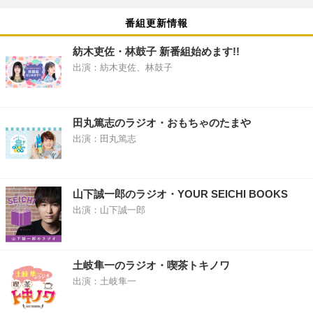
番組更新情報
紡木吏佐・林鼓子 新番組始めます!!
出演：紡木吏佐、林鼓子
田丸篤志のラジオ・おもちゃのたまや
出演：田丸篤志
山下誠一郎のラジオ・YOUR SEICHI BOOKS
出演：山下誠一郎
土岐隼一のラジオ・喫茶トキノワ
出演：土岐隼一