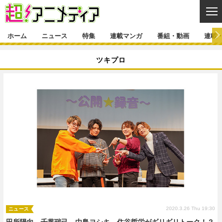
CL
ホーム
ニュース
特集
連載マンガ
番組・動画
連載
ニュース
ツキプロ
ニュース一覧
アニメ
特集
ゲーム・アプリ
マンガ
特集一覧
カバー
連載マンガ
映画
音楽
インタビュー
レポート
連載マンガ一覧
連載一覧
番組・動画
グッズ
イベント
ラキりす
番組・動画一覧
ラジオ
連載・ブログ
声優
コスプレ
動画
連載・ブログ一覧
コラム
舞台
新帝スタ
編集部ブログ・お知らせ
2020.3.26 Thu 19:30
ニュース
田所陽向、千葉瑞己、中島ヨシキ、住谷哲栄がギリギリトーク！？