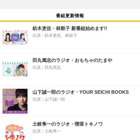
番組更新情報
紡木吏佐・林鼓子 新番組始めます!!
出演：紡木吏佐、林鼓子
田丸篤志のラジオ・おもちゃのたまや
出演：田丸篤志
山下誠一郎のラジオ・YOUR SEICHI BOOKS
出演：山下誠一郎
土岐隼一のラジオ・喫茶トキノワ
出演：土岐隼一