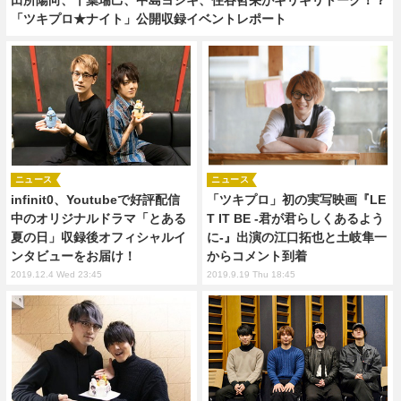
「ツキプロ★ナイト」公開収録イベントレポート
ニュース
ニュース
infinit0、Youtubeで好評配信
「ツキプロ」初の実写映画『LE
中のオリジナルドラマ「とある
T IT BE -君が君らしくあるよう
夏の日」収録後オフィシャルイ
に-』出演の江口拓也と土岐隼一
ンタビューをお届け！
からコメント到着
2019.12.4 Wed 23:45
2019.9.19 Thu 18:45