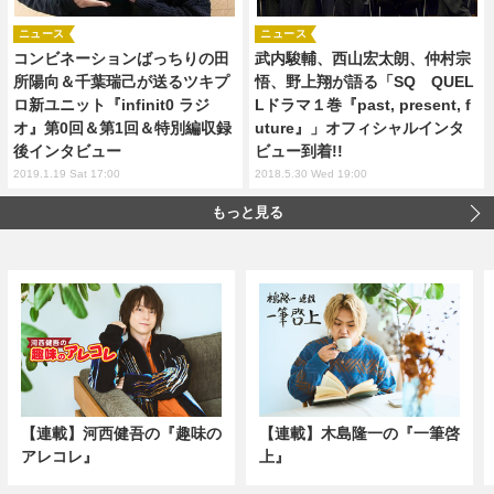
ニュース
ニュース
コンビネーションばっちりの田
武内駿輔、西山宏太朗、仲村宗
所陽向＆千葉瑞己が送るツキプ
悟、野上翔が語る「SQ QUEL
ロ新ユニット『infinit0 ラジ
Lドラマ１巻『past, present, f
オ』第0回＆第1回＆特別編収録
uture』」オフィシャルインタ
後インタビュー
ビュー到着!!
2019.1.19 Sat 17:00
2018.5.30 Wed 19:00
もっと見る
【連載】河西健吾の『趣味の
【連載】木島隆一の『一筆啓
アレコレ』
上』