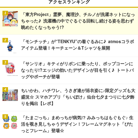
アクセスランキング
「東方Project」霊夢、魔理沙、チルノが洗濯ネットになっ
ちゃった♪ 洗濯機の中でぐるぐる回転し続ける姿を思わず
眺めたくなっちゃう!?
「モンチッチ」が“TENKYU”の着ぐるみに♪ atmosコラボ
アイテム登場！キーチェーン＆Tシャツを展開
「サンリオ」キティがリボンに乗ったり、ポップコーンに
なったり!?エッジの効いたデザインが目を引く♪ トートバ
ッグやポーチが登場
ちいかわ、ハチワレ、うさぎ達が浴衣姿に♪限定グッズも大
盛況☆ スマホアプリ「ちいぽけ」仙台七夕まつりに七夕飾
りを掲出【レポ】
「たまごっち」まめっちが病気!? みみっちはもぐもぐ♪ 生
活を覗き見しちゃうデザイン！フレームマグネット「ぴた
っとフレーム」登場☆