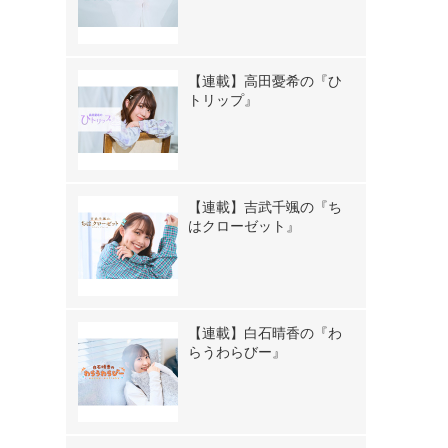
【連載】高田憂希の『ひ
トリップ』
【連載】吉武千颯の『ち
はクローゼット』
【連載】白石晴香の『わ
らうわらびー』