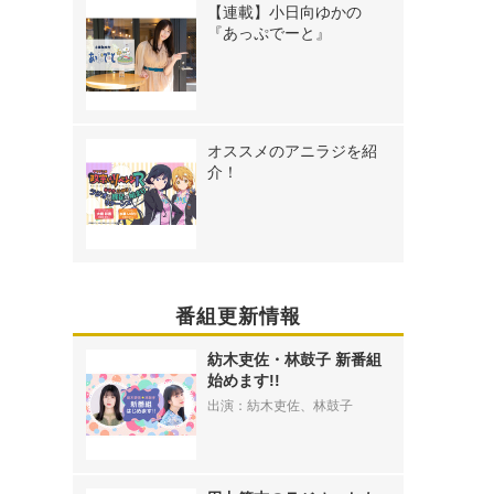
【連載】小日向ゆかの
『あっぷでーと』
オススメのアニラジを紹
介！
番組更新情報
紡木吏佐・林鼓子 新番組
始めます!!
出演：紡木吏佐、林鼓子