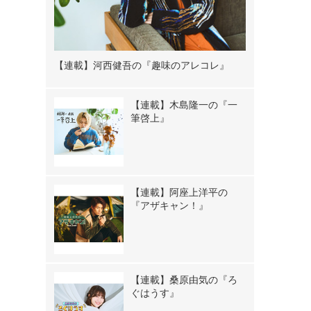
【連載】河西健吾の『趣味のアレコレ』
【連載】木島隆一の『一
筆啓上』
【連載】阿座上洋平の
『アザキャン！』
【連載】桑原由気の『ろ
ぐはうす』