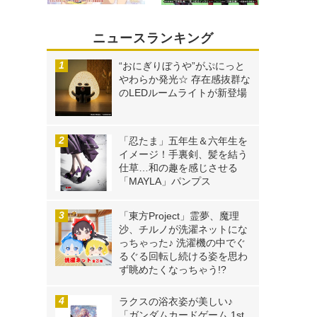
ニュースランキング
“おにぎりぼうや”がぷにっと
やわらか発光☆ 存在感抜群な
のLEDルームライトが新登場
「忍たま」五年生＆六年生を
イメージ！手裏剣、髪を結う
仕草…和の趣を感じさせる
「MAYLA」パンプス
「東方Project」霊夢、魔理
沙、チルノが洗濯ネットにな
っちゃった♪ 洗濯機の中でぐ
るぐる回転し続ける姿を思わ
ず眺めたくなっちゃう!?
ラクスの浴衣姿が美しい♪
「ガンダムカードゲーム 1st