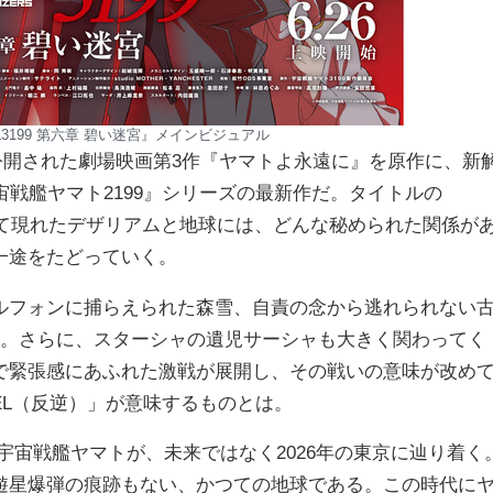
L3199 第六章 碧い迷宮』メインビジュアル
0年に公開された劇場映画第3作『ヤマトよ永遠に』を原作に、新
宙戦艦ヤマト2199』シリーズの最新作だ。タイトルの
して現れたデザリアムと地球には、どんな秘められた関係が
一途をたどっていく。
ルフォンに捕らえられた森雪、自責の念から逃れられない
る。さらに、スターシャの遺児サーシャも大きく関わってく
で緊張感にあふれた激戦が展開し、その戦いの意味が改め
EL（反逆）」が意味するものとは。
宇宙戦艦ヤマトが、未来ではなく2026年の東京に辿り着く
遊星爆弾の痕跡もない、かつての地球である。この時代に