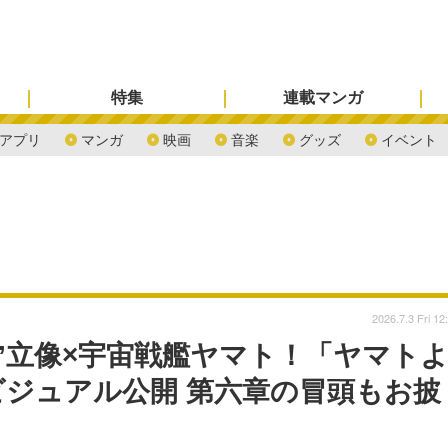
特集
連載マンガ
アプリ
マンガ
映画
音楽
グッズ
イベント
2026.7.3 Fri 12
”立像×宇宙戦艦ヤマト！「ヤマト
ジュアル公開 第六章の冒頭もお披