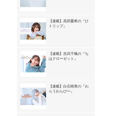
【連載】高田憂希の『ひ
トリップ』
【連載】吉武千颯の『ち
はクローゼット』
【連載】白石晴香の『わ
らうわらびー』