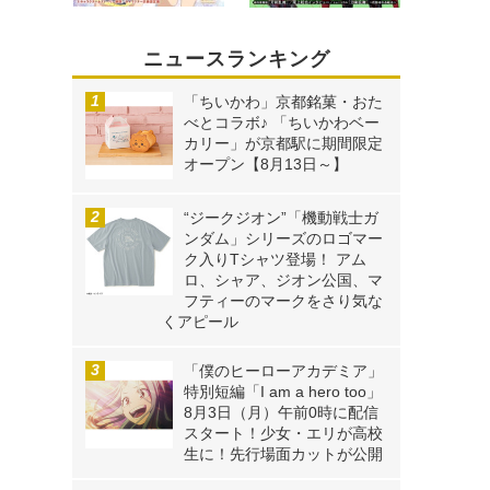
ニュースランキング
「ちいかわ」京都銘菓・おた
べとコラボ♪ 「ちいかわベー
カリー」が京都駅に期間限定
オープン【8月13日～】
“ジークジオン”「機動戦士ガ
ンダム」シリーズのロゴマー
ク入りTシャツ登場！ アム
ロ、シャア、ジオン公国、マ
フティーのマークをさり気な
くアピール
「僕のヒーローアカデミア」
特別短編「I am a hero too」
8月3日（月）午前0時に配信
スタート！少女・エリが高校
生に！先行場面カットが公開