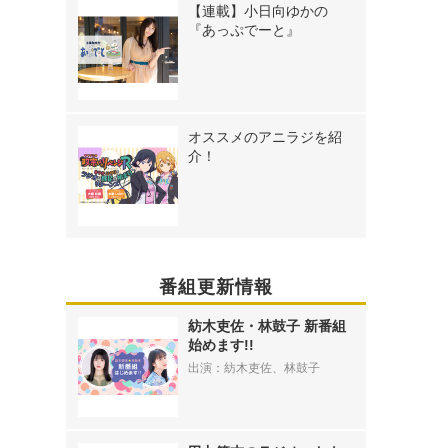
【連載】小日向ゆかの
『あっぷでーと』
オススメのアニラジを紹
介！
番組更新情報
紡木吏佐・林鼓子 新番組
始めます!!
出演：紡木吏佐、林鼓子