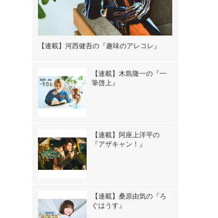
【連載】河西健吾の『趣味のアレコレ』
【連載】木島隆一の『一
筆啓上』
【連載】阿座上洋平の
『アザキャン！』
【連載】桑原由気の『ろ
ぐはうす』