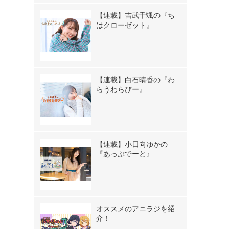
【連載】吉武千颯の『ち
はクローゼット』
【連載】白石晴香の『わ
らうわらびー』
【連載】小日向ゆかの
『あっぷでーと』
オススメのアニラジを紹
介！