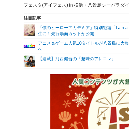
フェスタ(アイフェス) in 横浜・八景島シーパラ
注目記事
「僕のヒーローアカデミア」特別短編「I am a 
生に！先行場面カットが公開
アニメ＆ゲーム人気10タイトルが八景島に大
へ
【連載】河西健吾の『趣味のアレコレ』