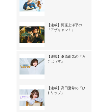
【連載】阿座上洋平の
『アザキャン！』
【連載】桑原由気の『ろ
ぐはうす』
【連載】高田憂希の『ひ
トリップ』