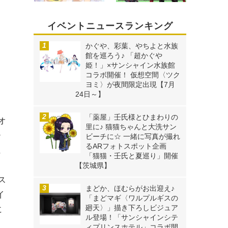
イベントニュースランキング
かぐや、彩葉、やちよと水族
館を巡ろう♪ 「超かぐや
姫！」×サンシャイン水族館
コラボ開催！ 仮想空間〈ツク
ヨミ〉が夜間限定出現【7月
24日～】
「薬屋」壬氏様とひまわりの
オ
里に♪ 猫猫ちゃんと大洗サン
ー
ビーチに☆ 一緒に写真が撮れ
るARフォトスポット企画
に
「猫猫・壬氏と夏巡り」開催
ナ
【茨城県】
ス
まどか、ほむらがお出迎え♪
イ
「まどマギ〈ワルプルギスの
廻天〉」描き下ろしビジュア
に
ル登場！「サンシャインシテ
ィプリンスホテル」コラボ開