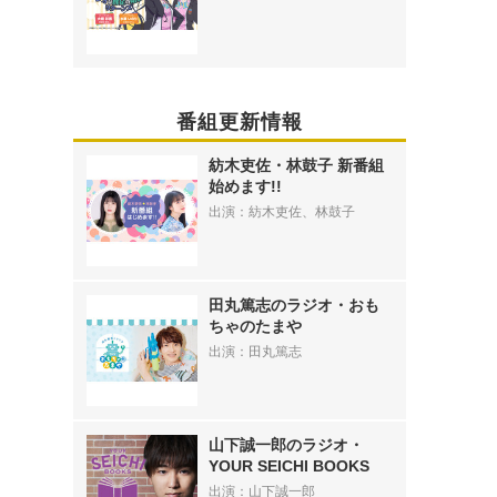
番組更新情報
紡木吏佐・林鼓子 新番組
始めます!!
出演：紡木吏佐、林鼓子
田丸篤志のラジオ・おも
ちゃのたまや
出演：田丸篤志
山下誠一郎のラジオ・
YOUR SEICHI BOOKS
出演：山下誠一郎