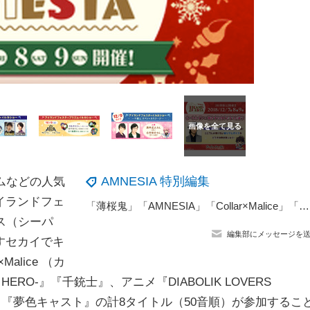
AMNESIA 特別編集
ームなどの人気
イランドフェ
「薄桜鬼」「AMNESIA」「Collar×Malice」「灰鷹のサイケデリカ」の彼たちと素敵な七夕を♪『オトメイトフェア2017』全国のアニメイトにて開催！
イス（シーパ
編集部にメッセージを
すセカイでキ
Malice （カ
he HERO-』『千銃士』、アニメ『DIABOLIK LOVERS
ン」『夢色キャスト』の計8タイトル（50音順）が参加するこ