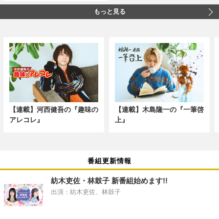
もっと見る
【連載】河西健吾の『趣味の
【連載】木島隆一の『一筆啓
アレコレ』
上』
番組更新情報
紡木吏佐・林鼓子 新番組始めます!!
出演：紡木吏佐、林鼓子