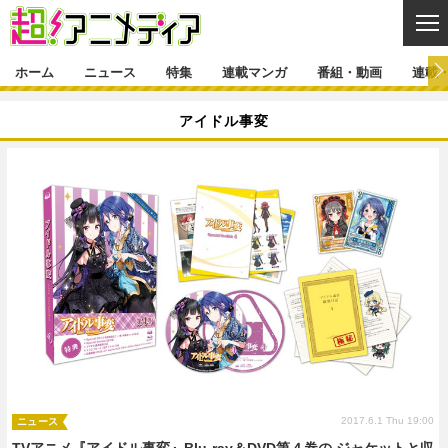
CL
ホーム
ニュース
特集
連載マンガ
番組・動画
連載
ニュース
アイドル事変
ニュース一覧
アニメ
特集
ゲーム・アプリ
マンガ
特集一覧
カバー
連載マンガ
映画
音楽
インタビュー
レポート
連載マンガ一覧
連載一覧
番組・動画
グッズ
イベント
ラキりす
番組・動画一覧
ラジオ
連載・ブログ
声優
コスプレ
動画
連載・ブログ一覧
コラム
舞台
新帝スタ
編集部ブログ・お知らせ
2017.6.1 Thu 19:00
ニュース
TVアニメ『アイドル事変』Blu-ray＆DVD第４巻の ジャケットと収