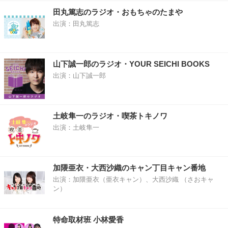
田丸篤志のラジオ・おもちゃのたまや
出演：田丸篤志
山下誠一郎のラジオ・YOUR SEICHI BOOKS
出演：山下誠一郎
土岐隼一のラジオ・喫茶トキノワ
出演：土岐隼一
加隈亜衣・大西沙織のキャン丁目キャン番地
出演：加隈亜衣（亜衣キャン）、大西沙織 （さおキャ
ン）
特命取材班 小林愛香