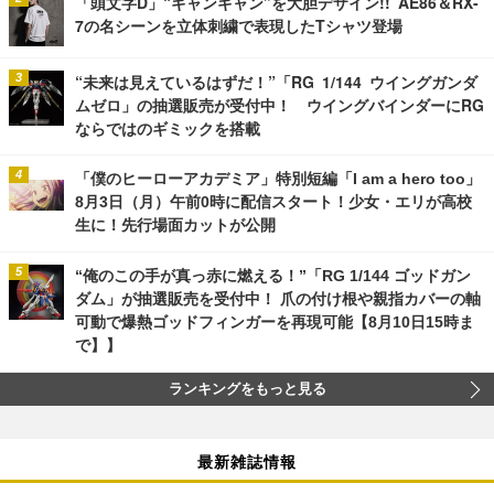
「頭文字D」“ギャンギャン”を大胆デザイン!! AE86＆RX-
7の名シーンを立体刺繍で表現したTシャツ登場
“未来は見えているはずだ！”「RG 1/144 ウイングガンダ
ムゼロ」の抽選販売が受付中！ ウイングバインダーにRG
ならではのギミックを搭載
「僕のヒーローアカデミア」特別短編「I am a hero too」
8月3日（月）午前0時に配信スタート！少女・エリが高校
生に！先行場面カットが公開
“俺のこの手が真っ赤に燃える！”「RG 1/144 ゴッドガン
ダム」が抽選販売を受付中！ 爪の付け根や親指カバーの軸
可動で爆熱ゴッドフィンガーを再現可能【8月10日15時ま
で】】
ランキングをもっと見る
最新雑誌情報