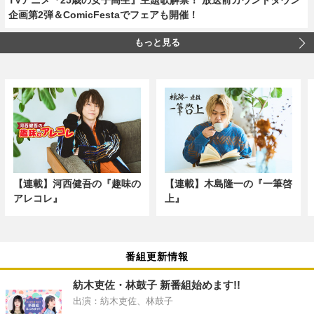
企画第2弾＆ComicFestaでフェアも開催！
もっと見る
【連載】河西健吾の『趣味の
【連載】木島隆一の『一筆啓
アレコレ』
上』
番組更新情報
紡木吏佐・林鼓子 新番組始めます!!
出演：紡木吏佐、林鼓子