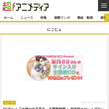
CL
ホーム
ニュース
特集
連載マンガ
番組・動画
連載
ニュース
にごじょ
ニュース一覧
アニメ
特集
ゲーム・アプリ
マンガ
特集一覧
カバー
連載マンガ
映画
音楽
インタビュー
レポート
連載マンガ一覧
連載一覧
番組・動画
グッズ
イベント
ラキりす
番組・動画一覧
ラジオ
連載・ブログ
声優
コスプレ
動画
連載・ブログ一覧
コラム
舞台
新帝スタ
編集部ブログ・お知らせ
2017.12.7 Thu 19:00
ニュース
TVアニメ『25歳の女子高生』主題歌解禁！ 放送前カウントダウン