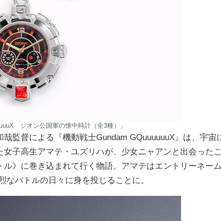
uuuuuX ジオン公国軍の懐中時計（全3種）」
督による『機動戦士Gundam GQuuuuuuX』は、宇宙
た女子高生アマテ・ユズリハが、少女ニャアンと出会った
トル》に巻き込まれて行く物語。アマテはエントリーネー
苛烈なバトルの日々に身を投じることに。