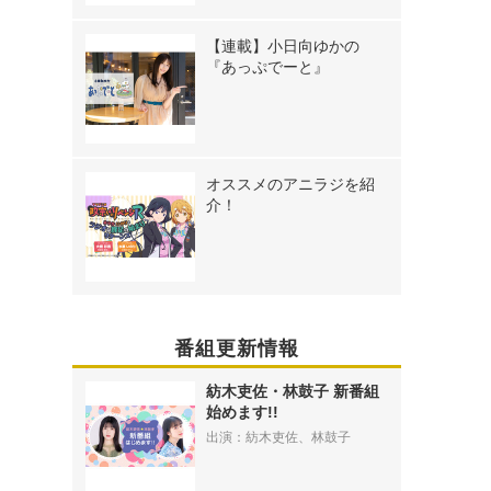
【連載】小日向ゆかの
『あっぷでーと』
オススメのアニラジを紹
介！
番組更新情報
紡木吏佐・林鼓子 新番組
始めます!!
出演：紡木吏佐、林鼓子