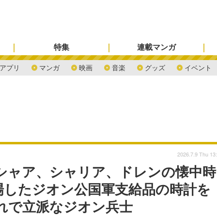
特集
連載マンガ
アプリ
マンガ
映画
音楽
グッズ
イベント
2026.7.9 Thu 13
シャア、シャリア、ドレンの懐中時
場したジオン公国軍支給品の時計を
れで立派なジオン兵士