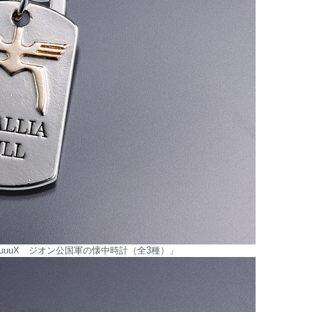
uuuuuX ジオン公国軍の懐中時計（全3種）」