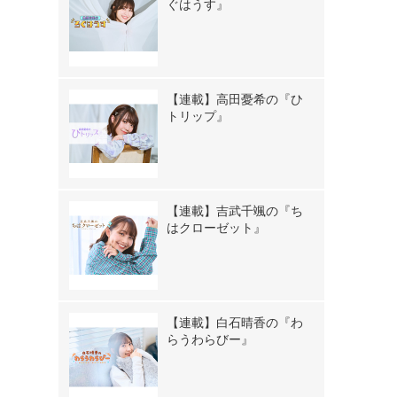
ぐはうす』
【連載】高田憂希の『ひ
トリップ』
【連載】吉武千颯の『ち
はクローゼット』
【連載】白石晴香の『わ
らうわらびー』