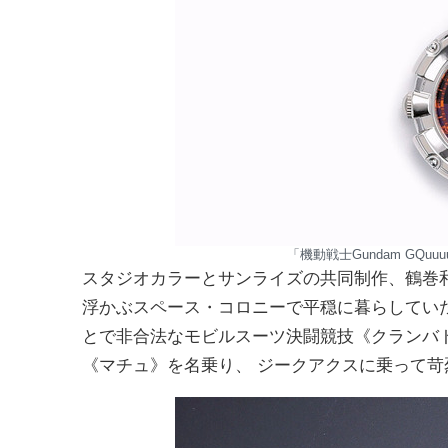
「機動戦士Gundam GQu
スタジオカラーとサンライズの共同制作、鶴巻和哉監
浮かぶスペース・コロニーで平穏に暮らしてい
とで非合法なモビルスーツ決闘競技《クランバ
《マチュ》を名乗り、 ジークアクスに乗って