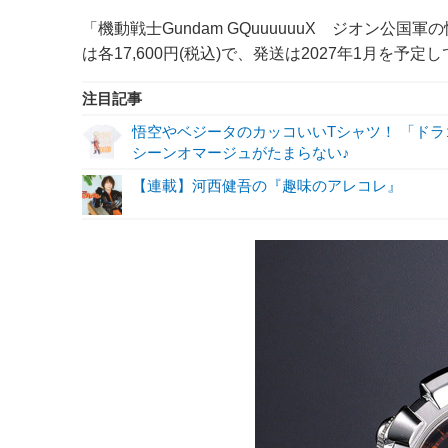
「機動戦士Gundam GQuuuuuuX ジオン
は各17,600円(税込)で、発送は2027年1月を予定
注目記事
悟空やベジータのカッコいいTシャツ！ 「ド
シーンオマージュがたまらない♪
【連載】河西健吾の『趣味のアレコレ』