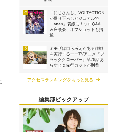
「にじさんじ」VOLTACTION
が撮り下ろしビジュアルで
「anan」表紙に！ソロQ&A
＆座談会、オフショットも掲
載
ミモザは自ら考えたある作戦
を実行するーーTVアニメ『ブ
ラッククローバー』第79話あ
らすじ＆先行カットが到着
アクセスランキングをもっと見る
に
こ
ム
編集部ピックアップ