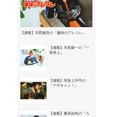
【連載】河西健吾の『趣味のアレコレ』
【連載】木島隆一の『一
筆啓上』
【連載】阿座上洋平の
『アザキャン！』
【連載】桑原由気の『ろ