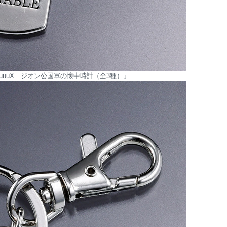
uuuuuX ジオン公国軍の懐中時計（全3種）」