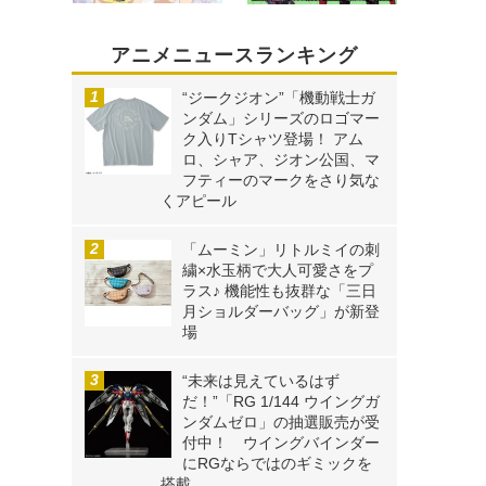
アニメニュースランキング
“ジークジオン”「機動戦士ガ
ンダム」シリーズのロゴマー
ク入りTシャツ登場！ アム
ロ、シャア、ジオン公国、マ
フティーのマークをさり気な
くアピール
「ムーミン」リトルミイの刺
繍×水玉柄で大人可愛さをプ
ラス♪ 機能性も抜群な「三日
月ショルダーバッグ」が新登
場
“未来は見えているはず
だ！”「RG 1/144 ウイングガ
ンダムゼロ」の抽選販売が受
付中！ ウイングバインダー
にRGならではのギミックを
搭載