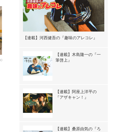
【連載】河西健吾の『趣味のアレコレ』
【連載】木島隆一の『一
筆啓上』
00
キ
！
【連載】阿座上洋平の
『アザキャン！』
【連載】桑原由気の『ろ