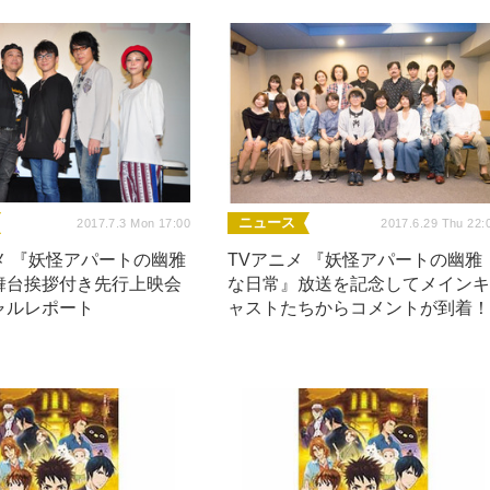
ニュース
2017.7.3 Mon 17:00
2017.6.29 Thu 22:
メ 『妖怪アパートの幽雅
TVアニメ 『妖怪アパートの幽雅
舞台挨拶付き先行上映会
な日常』放送を記念してメイン
ャルレポート
ャストたちからコメントが到着