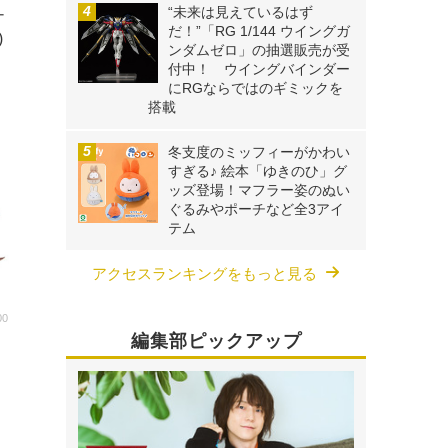
“未来は見えているはず
ナ
だ！”「RG 1/144 ウイングガ
)
ンダムゼロ」の抽選販売が受
付中！ ウイングバインダー
にRGならではのギミックを
搭載
冬支度のミッフィーがかわい
すぎる♪ 絵本「ゆきのひ」グ
ッズ登場！マフラー姿のぬい
ぐるみやポーチなど全3アイ
テム
アクセスランキングをもっと見る
00
編集部ピックアップ
し