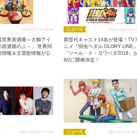
ニュース
2018.3.8 Thu 12:00
2018.2.5 Mon 18:
異世界居酒屋～古都アイ
新世代キャスト14名が登場！TV
の居酒屋のぶ～」 世界同
ニメ『弱虫ペダル GLORY LINE
信情報＆主題歌情報が公
「ツール・ド・ヨワペダ2018」
9/2に開催決定！
ニュース
2017.12.22 Fri 17:00
2017.12.1 Fri 19: