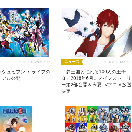
ニュース
2018.4.11 Wed 20:00
2018.3.31 Sat 22:
シュセブン1stライブの
「夢王国と眠れる100人の王子
ュアル公開！
様」2018年6月にメインストーリ
ー第2部公開＆今夏TVアニメ放送
決定！