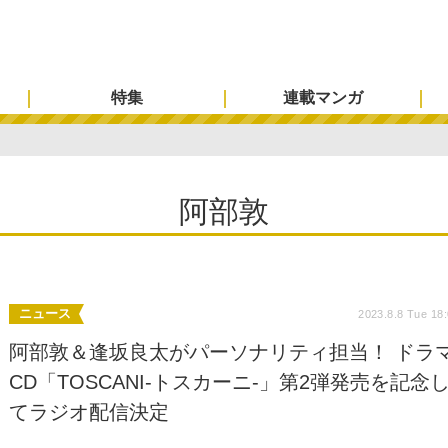
特集
連載マンガ
阿部敦
ニュース
2023.8.8 Tue 18
阿部敦＆逢坂良太がパーソナリティ担当！ ドラ
CD「TOSCANI-トスカーニ-」第2弾発売を記念
てラジオ配信決定