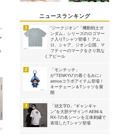
ニュースランキング
“ジークジオン”「機動戦士ガ
00
ンダム」シリーズのロゴマー
ア
ク入りTシャツ登場！ アム
ロ、シャア、ジオン公国、マ
』
フティーのマークをさり気な
が
くアピール
「モンチッチ」
が“TENKYU”の着ぐるみに♪
atmosコラボアイテム登場！
キーチェーン＆Tシャツを展
開
「頭文字D」“ギャンギャ
ン”を大胆デザイン!! AE86＆
RX-7の名シーンを立体刺繍で
表現したTシャツ登場
30