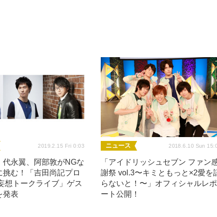
ニュース
2019.2.15 Fri 0:03
2018.6.10 Sun 15:
、代永翼、阿部敦がNGな
「アイドリッシュセブン ファン
に挑む！「吉田尚記プロ
謝祭 vol.3〜キミともっと×2愛を
 妄想トークライブ」ゲス
らないと！〜」オフィシャルレ
を発表
ート公開！