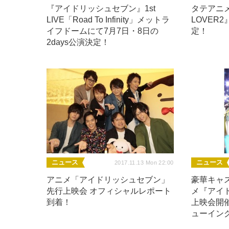
『アイドリッシュセブン』1st
タテアニ
LIVE「Road To Infinity」メットラ
LOVER
イフドームにて7月7日・8日の
定！
2days公演決定！
ニュース
ニュース
2017.11.13 Mon 22:00
アニメ「アイドリッシュセブン」
豪華キャ
先行上映会 オフィシャルレポート
メ『アイ
到着！
上映会開
ューイン