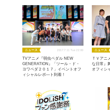
ニュース
ニュース
2017.7.11 Tue 22:00
TVアニメ『弱虫ペダル NEW
ＴＶアニ
GENERATION』「ツール・ド・
な日常』
ヨワペダ２０１７」イベントオフ
オフィシ
ィシャルレポ―ト到着！