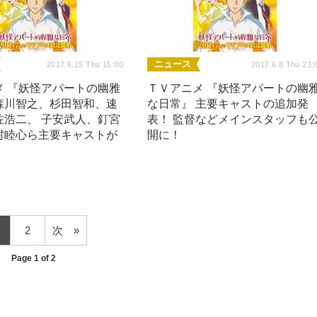
ニュース
2017.6.15 Thu 15:00
2017.6.8 Thu 23:
メ 『妖怪アパートの幽雅
ＴＶアニメ 『妖怪アパートの幽
森川智之、杉田智和、速
な日常』 主要キャストの追加発
佐浩二、 子安武人、釘宮
表！ 監督などメインスタッフも
村睦心ら主要キャストが
開に！
2
次
Page 1 of 2