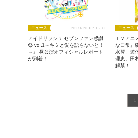
ニュース
ニュース
2017.6.20 Tue 16:00
アイドリッシュ セブンファン感謝
ＴＶアニ
祭 vol.1～キミと愛を語らないと！
な日常』
～』 昼公演オフィシャルレポート
水奨、遊
が到着！
理恵、田
解禁！
1