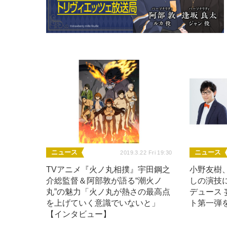
ニュース
ニュース
2019.3.22 Fri 19:30
TVアニメ『火ノ丸相撲』宇田鋼之
小野友樹
介総監督＆阿部敦が語る“潮火ノ
しの演技
丸”の魅力「火ノ丸が熱さの最高点
デュース
を上げていく意識でいないと」
ト第一弾
【インタビュー】