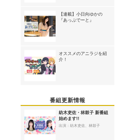
【連載】小日向ゆかの
『あっぷでーと』
オススメのアニラジを紹
介！
番組更新情報
紡木吏佐・林鼓子 新番組
始めます!!
出演：紡木吏佐、林鼓子