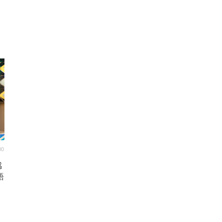
00
感
語
ポ