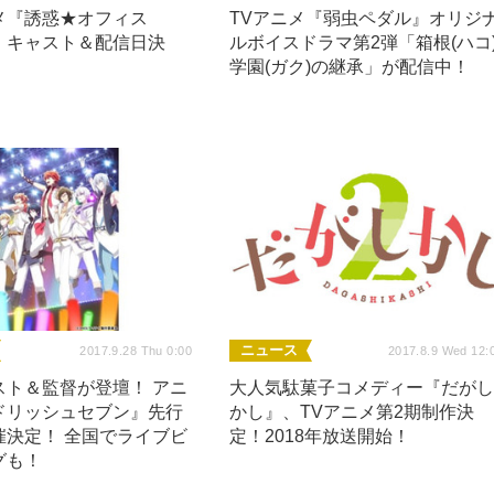
メ『誘惑★オフィス
TVアニメ『弱虫ペダル』オリジ
2』キャスト＆配信日決
ルボイスドラマ第2弾「箱根(ハコ
学園(ガク)の継承」が配信中！
ニュース
2017.9.28 Thu 0:00
2017.8.9 Wed 12:
スト＆監督が登壇！ アニ
大人気駄菓子コメディー『だが
ドリッシュセブン』先行
かし』、TVアニメ第2期制作決
催決定！ 全国でライブビ
定！2018年放送開始！
グも！