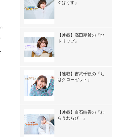
ぐはうす』
00
【連載】高田憂希の『ひ
雅
トリップ』
公
【連載】吉武千颯の『ち
はクローゼット』
【連載】白石晴香の『わ
らうわらびー』