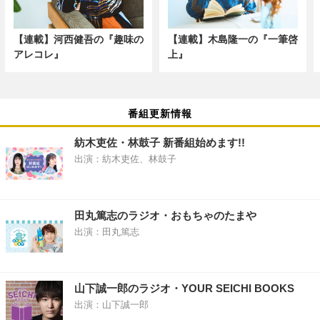
【連載】河西健吾の『趣味の
【連載】木島隆一の『一筆啓
アレコレ』
上』
番組更新情報
紡木吏佐・林鼓子 新番組始めます!!
出演：紡木吏佐、林鼓子
田丸篤志のラジオ・おもちゃのたまや
出演：田丸篤志
山下誠一郎のラジオ・YOUR SEICHI BOOKS
出演：山下誠一郎