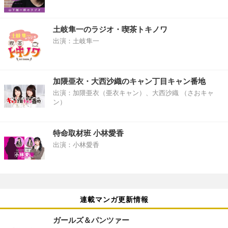
土岐隼一のラジオ・喫茶トキノワ
出演：土岐隼一
加隈亜衣・大西沙織のキャン丁目キャン番地
出演：加隈亜衣（亜衣キャン）、大西沙織 （さおキャ
ン）
特命取材班 小林愛香
出演：小林愛香
連載マンガ更新情報
ガールズ＆パンツァー