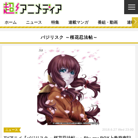
CL
ホーム
ニュース
特集
連載マンガ
番組・動画
連載
ニュース
バジリスク ～桜花忍法帖～
ニュース一覧
アニメ
特集
ゲーム・アプリ
マンガ
特集一覧
カバー
連載マンガ
映画
音楽
インタビュー
レポート
連載マンガ一覧
連載一覧
番組・動画
グッズ
イベント
ラキりす
番組・動画一覧
ラジオ
連載・ブログ
声優
コスプレ
動画
連載・ブログ一覧
コラム
舞台
新帝スタ
編集部ブログ・お知らせ
2018.6.27 Wed 23:00
ニュース
TVアニメ『バジリスク ～桜花忍法帖～』Blu-ray BOX上巻発売記