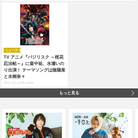
ニュース
TV アニメ『バジリスク ～桜花
忍法帖～』に畠中祐、水瀬いの
り出演！ テーマソングは陰陽座
と水樹奈々
2017.10.13 Fri 19:00
もっと見る