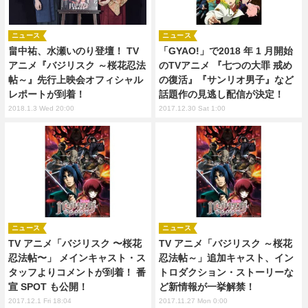
ニュース
ニュース
畠中祐、水瀬いのり登壇！ TV
「GYAO!」で2018 年 1 月開始
アニメ『バジリスク ～桜花忍法
のTVアニメ 『七つの大罪 戒め
帖～』先行上映会オフィシャル
の復活』『サンリオ男子』など
レポートが到着！
話題作の見逃し配信が決定！
2018.1.3 Wed 20:00
2017.12.30 Sat 1:00
ニュース
ニュース
TV アニメ「バジリスク 〜桜花
TV アニメ「バジリスク ～桜花
忍法帖〜」 メインキャスト・ス
忍法帖～」追加キャスト、イン
タッフよりコメントが到着！ 番
トロダクション・ストーリーな
宣 SPOT も公開！
ど新情報が一挙解禁！
2017.12.1 Fri 18:04
2017.11.27 Mon 0:00