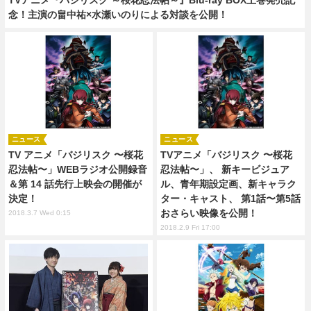
念！主演の畠中祐×水瀬いのりによる対談を公開！
ニュース
ニュース
TV アニメ「バジリスク 〜桜花
TVアニメ「バジリスク 〜桜花
忍法帖〜」WEBラジオ公開録音
忍法帖〜」、 新キービジュア
＆第 14 話先行上映会の開催が
ル、青年期設定画、新キャラク
決定！
ター・キャスト、 第1話〜第5話
おさらい映像を公開！
2018.3.7 Wed 0:15
2018.2.9 Fri 17:00