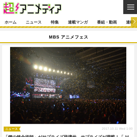
CL
ホーム
ニュース
特集
連載マンガ
番組・動画
連載
ニュース
MBS アニメフェス
ニュース一覧
アニメ
特集
ゲーム・アプリ
マンガ
特集一覧
カバー
連載マンガ
映画
音楽
インタビュー
レポート
連載マンガ一覧
連載一覧
番組・動画
グッズ
イベント
ラキりす
番組・動画一覧
ラジオ
連載・ブログ
声優
コスプレ
動画
連載・ブログ一覧
コラム
舞台
新帝スタ
編集部ブログ・お知らせ
2017.10.11 Wed 1:00
ニュース
「鋼の錬金術師」がサプライズ登壇他、サプライズが満載！「 Ｍ