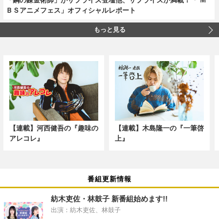
ＢＳアニメフェス」オフィシャルレポート
もっと見る
【連載】河西健吾の『趣味の
【連載】木島隆一の『一筆啓
アレコレ』
上』
番組更新情報
紡木吏佐・林鼓子 新番組始めます!!
出演：紡木吏佐、林鼓子