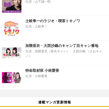
出演：山下誠一郎
土岐隼一のラジオ・喫茶トキノワ
出演：土岐隼一
加隈亜衣・大西沙織のキャン丁目キャン番地
出演：加隈亜衣（亜衣キャン）、大西沙織 （さおキャ
ン）
特命取材班 小林愛香
出演：小林愛香
連載マンガ更新情報