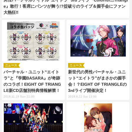
e』敢行！客席にパンツが舞う!?掟破りのライブ＆握手会にファン
大熱狂‼
ニュース
ニュース
バーチャル・ユニット“エイト
新世代の男性バーチャル・ユニ
ラ”と『学園BASARA』が奇跡
ット“エイトラ”がまさかの握手
のコラボ！EIGHT OF TRIANG
会！？EIGHT OF TRIANGLEの
LE新CD店舗別特典情報解禁！
3rdライブ開催決定！
2018.11.18 Sun 22:00
2018.9.22 Sat 13:00