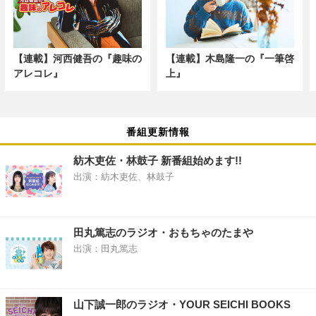
【連載】河西健吾の『趣味の
【連載】木島隆一の『一筆啓
アレコレ』
上』
番組更新情報
紡木吏佐・林鼓子 新番組始めます!!
出演：紡木吏佐、林鼓子
田丸篤志のラジオ・おもちゃのたまや
出演：田丸篤志
山下誠一郎のラジオ・YOUR SEICHI BOOKS