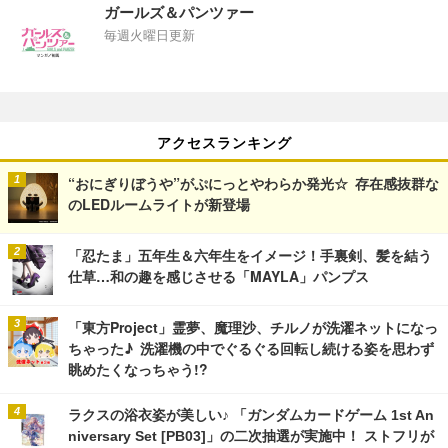
ガールズ＆パンツァー
毎週火曜日更新
アクセスランキング
“おにぎりぼうや”がぷにっとやわらか発光☆ 存在感抜群な
のLEDルームライトが新登場
「忍たま」五年生＆六年生をイメージ！手裏剣、髪を結う
仕草…和の趣を感じさせる「MAYLA」パンプス
「東方Project」霊夢、魔理沙、チルノが洗濯ネットになっ
ちゃった♪ 洗濯機の中でぐるぐる回転し続ける姿を思わず
眺めたくなっちゃう!?
ラクスの浴衣姿が美しい♪ 「ガンダムカードゲーム 1st An
niversary Set [PB03]」の二次抽選が実施中！ ストフリが