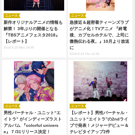
ニュース
ニュース
新作オリジナルアニメの情報も
急接近＆超密着ティーンズラブ
解禁！ 3年ぶりの開催となる
がアニメ化！TVアニメ 『終電
『TBSアニメフェスタ2018』
後、カプセルホテルで、上司に
【レポート】
微熱伝わる夜。』10月より放送
に
2018.9.10 Mon 19:00
2018.8.23 Thu 12:30
ニュース
ニュース
男性バーチャル・ユニット“エ
【レポート】男性バーチャル・
イトラ” がインディーズラスト
ユニット“エイトラ”の2ndライ
アルバム 『colorful univers
ブで発表！メジャーデビュー＆
e』 7 /31リリース決定！
テレビタイアップ2件