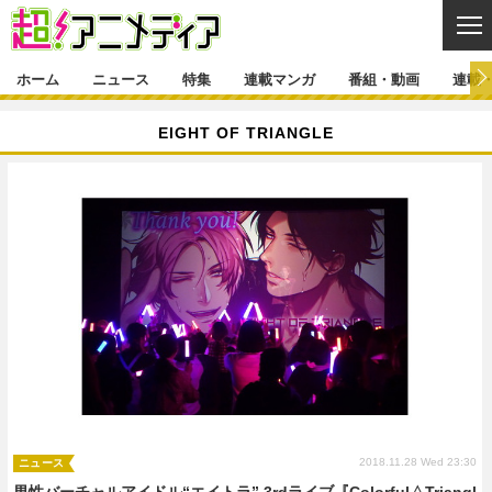
CL
ホーム
ニュース
特集
連載マンガ
番組・動画
連載
ニュース
EIGHT OF TRIANGLE
ニュース一覧
アニメ
特集
ゲーム・アプリ
マンガ
特集一覧
カバー
連載マンガ
映画
音楽
インタビュー
レポート
連載マンガ一覧
連載一覧
番組・動画
グッズ
イベント
ラキりす
番組・動画一覧
ラジオ
連載・ブログ
声優
コスプレ
動画
連載・ブログ一覧
コラム
舞台
新帝スタ
編集部ブログ・お知らせ
2018.11.28 Wed 23:30
ニュース
男性バーチャルアイドル“エイトラ” 3rdライブ『Colorful△Triangl