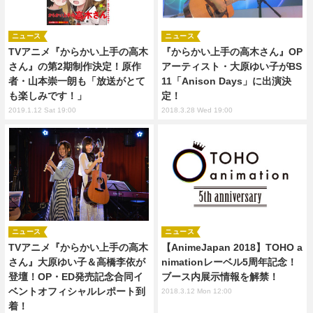
ニュース
ニュース
TVアニメ『からかい上手の高木
『からかい上手の高木さん』OP
さん』の第2期制作決定！原作
アーティスト・大原ゆい子がBS
者・山本崇一朗も「放送がとて
11「Anison Days」に出演決
も楽しみです！」
定！
2019.1.12 Sat 19:00
2018.3.28 Wed 19:00
ニュース
ニュース
TVアニメ『からかい上手の高木
【AnimeJapan 2018】TOHO a
さん』大原ゆい子＆高橋李依が
nimationレーベル5周年記念！
登壇！OP・ED発売記念合同イ
ブース内展示情報を解禁！
ベントオフィシャルレポート到
2018.3.12 Mon 12:00
着！