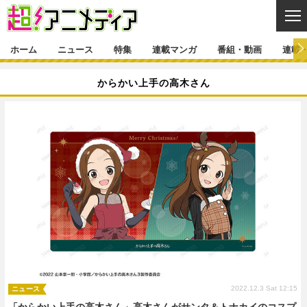
CL
ホーム
ニュース
特集
連載マンガ
番組・動画
連載
ニュース
からかい上手の高木さん
ニュース一覧
アニメ
特集
ゲーム・アプリ
マンガ
特集一覧
カバー
連載マンガ
映画
音楽
インタビュー
レポート
連載マンガ一覧
連載一覧
番組・動画
グッズ
イベント
ラキりす
番組・動画一覧
ラジオ
連載・ブログ
声優
コスプレ
動画
連載・ブログ一覧
コラム
舞台
新帝スタ
編集部ブログ・お知らせ
2022.12.3 Sat 12:15
ニュース
「からかい上手の高木さん」高木さんがサンタ＆トナカイのコスプ