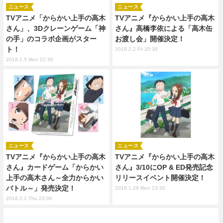
ニュース
ニュース
TVアニメ「からかい上手の高木
TVアニメ『からかい上手の高木
さん」、3Dクレーンゲーム「神
さん』高橋李依による「高木缶
の手」のコラボ企画がスター
お渡し会」開催決定！
ト！
2018.2.2 Fri 20:39
2018.2.5 Mon 22:30
ニュース
ニュース
TVアニメ『からかい上手の高木
TVアニメ『からかい上手の高木
さん』カードゲーム「からかい
さん』3/10にOP & ED発売記念
上手の高木さん～全力からかい
リリースイベント開催決定！
バトル～」発売決定！
2018.1.29 Mon 23:30
2018.2.1 Thu 23:00