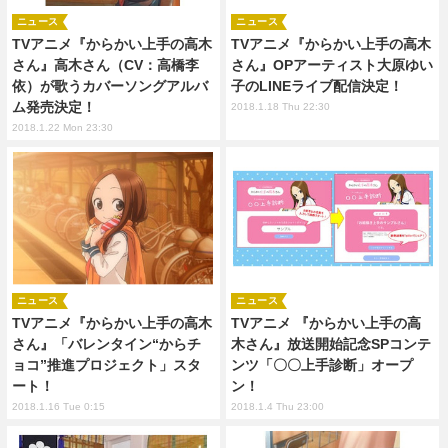
ニュース
ニュース
TVアニメ『からかい上手の高木
TVアニメ『からかい上手の高木
さん』高木さん（CV：高橋李
さん』OPアーティスト大原ゆい
依）が歌うカバーソングアルバ
子のLINEライブ配信決定！
ム発売決定！
2018.1.18 Thu 22:30
2018.1.22 Mon 23:30
ニュース
ニュース
TVアニメ『からかい上手の高木
TVアニメ 『からかい上手の高
さん』「バレンタイン“からチ
木さん』放送開始記念SPコンテ
ョコ”推進プロジェクト」スタ
ンツ「〇〇上手診断」オープ
ート！
ン！
2018.1.16 Tue 0:15
2018.1.4 Thu 23:00