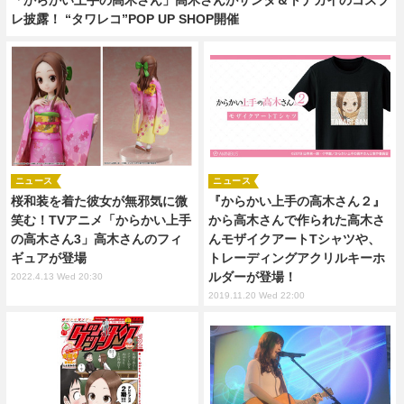
レ披露！ “タワレコ”POP UP SHOP開催
ニュース
ニュース
桜和装を着た彼女が無邪気に微
『からかい上手の高木さん２』
笑む！TVアニメ「からかい上手
から高木さんで作られた高木さ
の高木さん3」高木さんのフィ
んモザイクアートTシャツや、
ギュアが登場
トレーディングアクリルキーホ
ルダーが登場！
2022.4.13 Wed 20:30
2019.11.20 Wed 22:00