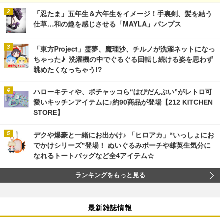
「忍たま」五年生＆六年生をイメージ！手裏剣、髪を結う
仕草…和の趣を感じさせる「MAYLA」パンプス
「東方Project」霊夢、魔理沙、チルノが洗濯ネットになっ
ちゃった♪ 洗濯機の中でぐるぐる回転し続ける姿を思わず
眺めたくなっちゃう!?
ハローキティや、ポチャッコら“はぴだんぶい”がレトロ可
愛いキッチンアイテムに♪約90商品が登場【212 KITCHEN
STORE】
デクや爆豪と一緒にお出かけ♪ 「ヒロアカ」“いっしょにお
でかけシリーズ”登場！ ぬいぐるみポーチや雄英生気分に
なれるトートバッグなど全4アイテム☆
ランキングをもっと見る
最新雑誌情報