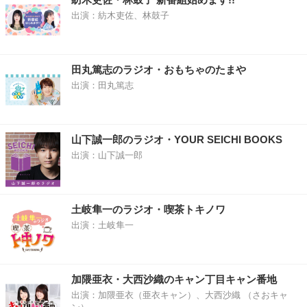
出演：紡木吏佐、林鼓子
田丸篤志のラジオ・おもちゃのたまや
出演：田丸篤志
山下誠一郎のラジオ・YOUR SEICHI BOOKS
出演：山下誠一郎
土岐隼一のラジオ・喫茶トキノワ
出演：土岐隼一
加隈亜衣・大西沙織のキャン丁目キャン番地
出演：加隈亜衣（亜衣キャン）、大西沙織 （さおキャ