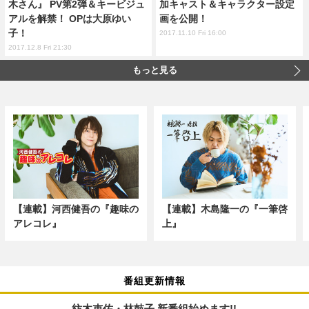
木さん』 PV第2弾＆キービジュ
加キャスト＆キャラクター設定
アルを解禁！ OPは大原ゆい
画を公開！
子！
2017.11.10 Fri 16:00
2017.12.8 Fri 21:30
もっと見る
【連載】河西健吾の『趣味の
【連載】木島隆一の『一筆啓
アレコレ』
上』
番組更新情報
紡木吏佐・林鼓子 新番組始めます!!