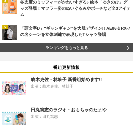
冬支度のミッフィーがかわいすぎる♪ 絵本「ゆきのひ」グ
ッズ登場！マフラー姿のぬいぐるみやポーチなど全3アイテ
ム
「頭文字D」“ギャンギャン”を大胆デザイン!! AE86＆RX-7
の名シーンを立体刺繍で表現したTシャツ登場
ランキングをもっと見る
番組更新情報
紡木吏佐・林鼓子 新番組始めます!!
出演：紡木吏佐、林鼓子
田丸篤志のラジオ・おもちゃのたまや
出演：田丸篤志