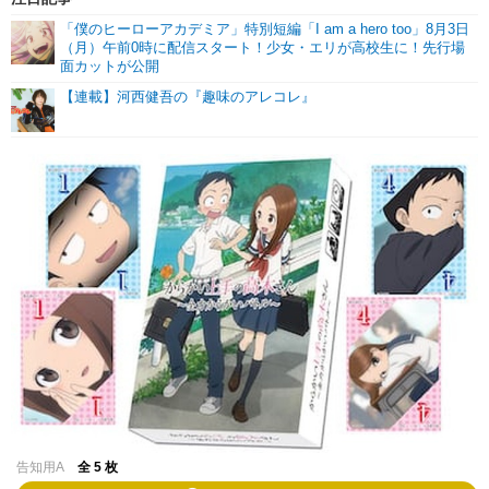
「僕のヒーローアカデミア」特別短編「I am a hero too」8月3日
（月）午前0時に配信スタート！少女・エリが高校生に！先行場
面カットが公開
【連載】河西健吾の『趣味のアレコレ』
告知用A
全 5 枚