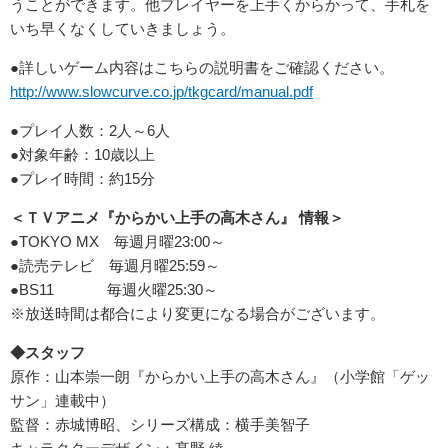
うことができます。他プレイヤーを上手くからかって、手札を
いち早くなくしていきましょう。
●詳しいゲーム内容はこちらの説明書をご確認ください。
http://www.slowcurve.co.jp/tkgcard/manual.pdf
●プレイ人数：2人～6人
●対象年齢：10歳以上
●プレイ時間：約15分
＜ＴＶアニメ『からかい上手の高木さん』
情報＞
●TOKYO MX 毎週月曜23:00～
●読売テレビ 毎週月曜25:59～
●BS11 毎週火曜25:30～
※放送時間は都合により変更になる場合がございます。
◆スタッフ
原作：山本崇一朗『からかい上手の高木さん』（小学館「ゲッ
サン」連載中）
監督：赤城博昭、シリーズ構成：横手美智子