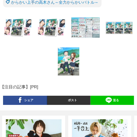
からかい上手の高木さん～全力からかいバトル～
【注目の記事】[PR]
シェア
ポスト
送る