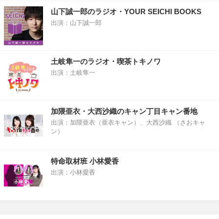
山下誠一郎のラジオ・YOUR SEICHI BOOKS
出演：山下誠一郎
土岐隼一のラジオ・喫茶トキノワ
出演：土岐隼一
加隈亜衣・大西沙織のキャン丁目キャン番地
出演：加隈亜衣（亜衣キャン）、大西沙織 （さおキャ
ン）
特命取材班 小林愛香
出演：小林愛香