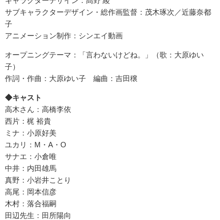
キャラクターデザイン：髙野 綾
サブキャラクターデザイン・総作画監督：茂木琢次／近藤奈都
子
アニメーション制作：シンエイ動画
オープニングテーマ：「言わないけどね。」（歌：大原ゆい
子）
作詞・作曲：大原ゆい子 編曲：吉田穣
◆キャスト
高木さん：高橋李依
西片：梶 裕貴
ミナ：小原好美
ユカリ：M・A・O
サナエ：小倉唯
中井：内田雄馬
真野：小岩井ことり
高尾：岡本信彦
木村：落合福嗣
田辺先生：田所陽向