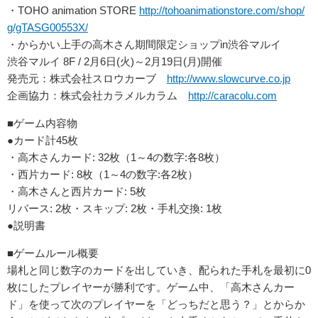
・TOHO animation STORE
http://tohoanimationstore.com/shop/
g/gTASG00553X/
・からかい上手の高木さん期間限定ショップin渋谷マルイ
渋谷マルイ 8F / 2月6日(火)～2月19日(月)開催
発売元：株式会社スロウカーブ
http://www.slowcurve.co.jp
企画協力：株式会社カラメルカラム
http://caracolu.com
■ゲーム内容物
●カード計45枚
・高木さんカード: 32枚（1～4の数字:各8枚）
・西片カード: 8枚（1～4の数字:各2枚）
・高木さんと西片カード: 5枚
リバース: 2枚・スキップ: 2枚・手札交換: 1枚
●説明書
■ゲームルール概要
場札と同じ数字のカードを出していき、配られた手札を最初に0
枚にしたプレイヤーが勝利です。ゲーム中、「高木さんカー
ド」を使って次のプレイヤーを「どっちだと思う？」とからか