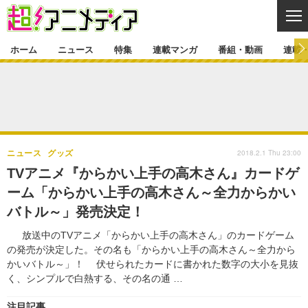
CL
ホーム
ニュース
特集
連載マンガ
番組・動画
連載
ニュース
ニュース一覧
アニメ
特集
ゲーム・アプリ
マンガ
特集一覧
カバー
連載マンガ
2018.2.1 Thu 23:00
ニュース
グッズ
映画
音楽
インタビュー
レポート
連載マンガ一覧
連載一覧
番組・動画
TVアニメ『からかい上手の高木さん』カードゲ
グッズ
イベント
ーム「からかい上手の高木さん～全力からかい
ラキりす
番組・動画一覧
ラジオ
連載・ブログ
バトル～」発売決定！
声優
コスプレ
動画
連載・ブログ一覧
コラム
放送中のTVアニメ「からかい上手の高木さん」のカードゲーム
舞台
新帝スタ
の発売が決定した。その名も「からかい上手の高木さん～全力から
編集部ブログ・お知らせ
かいバトル～」！ 伏せられたカードに書かれた数字の大小を見抜
く、シンプルで白熱する、その名の通 …
注目記事