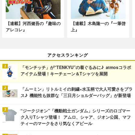
【連載】河西健吾の『趣味の
【連載】木島隆一の『一筆啓
アレコレ』
上』
アクセスランキング
「モンチッチ」が“TENKYU”の着ぐるみに♪ atmosコラボ
アイテム登場！キーチェーン＆Tシャツを展開
「ムーミン」リトルミイの刺繍×水玉柄で大人可愛さをプラ
ス♪ 機能性も抜群な「三日月ショルダーバッグ」が新登場
“ジークジオン”「機動戦士ガンダム」シリーズのロゴマー
ク入りTシャツ登場！ アムロ、シャア、ジオン公国、マフ
ティーのマークをさり気なくアピール