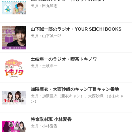
出演：田丸篤志
山下誠一郎のラジオ・YOUR SEICHI BOOKS
出演：山下誠一郎
土岐隼一のラジオ・喫茶トキノワ
出演：土岐隼一
加隈亜衣・大西沙織のキャン丁目キャン番地
出演：加隈亜衣（亜衣キャン）、大西沙織 （さおキャ
ン）
特命取材班 小林愛香
出演：小林愛香