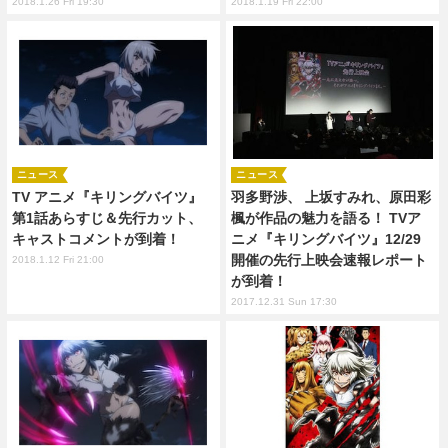
2018.1.26 Fri 19:30
2018.1.19 Fri 22:00
ニュース
ニュース
TV アニメ『キリングバイツ』
羽多野渉、 上坂すみれ、原田彩
第1話あらすじ＆先行カット、
楓が作品の魅力を語る！ TVア
キャストコメントが到着！
ニメ『キリングバイツ』12/29
開催の先行上映会速報レポート
2018.1.12 Fri 21:00
が到着！
2017.12.31 Sun 17:30