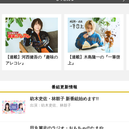
【連載】河西健吾の『趣味の
【連載】木島隆一の『一筆啓
アレコレ』
上』
番組更新情報
紡木吏佐・林鼓子 新番組始めます!!
出演：紡木吏佐、林鼓子
田丸篤志のラジオ・おもちゃのたまや