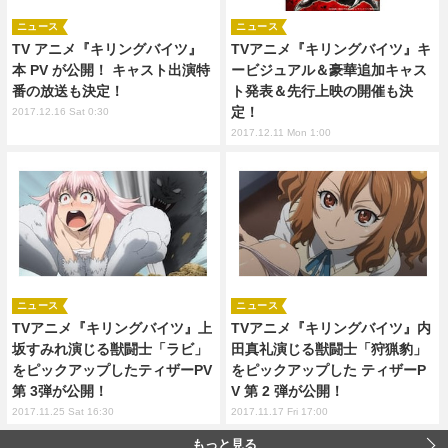
ニュース
ニュース
TV アニメ『キリングバイツ』
TVアニメ『キリングバイツ』キ
本 PV が公開！ キャスト出演特
ービジュアル＆豪華追加キャス
番の放送も決定！
ト発表＆先行上映の開催も決
定！
2017.12.16 Sat 0:30
2017.12.11 Mon 1:00
ニュース
ニュース
TVアニメ『キリングバイツ』上
TVアニメ『キリングバイツ』内
坂すみれ演じる獣闘士「ラビ」
田真礼演じる獣闘士「狩猟豹」
をピックアップしたティザーPV
をピックアップした ティザーP
第 3弾が公開！
V 第 2 弾が公開！
2017.11.25 Sat 16:30
2017.11.17 Fri 17:00
もっと見る