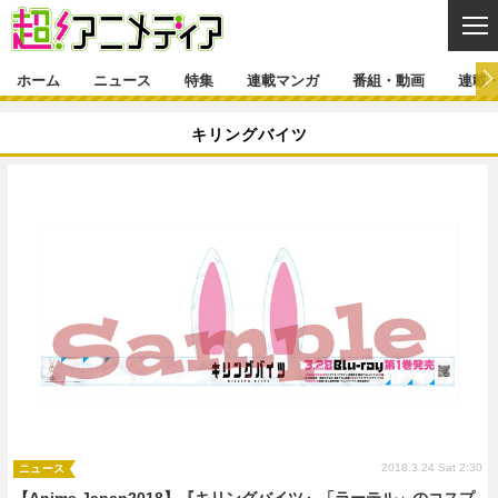
CL
ホーム
ニュース
特集
連載マンガ
番組・動画
連載
ニュース
キリングバイツ
ニュース一覧
アニメ
特集
ゲーム・アプリ
マンガ
特集一覧
カバー
連載マンガ
映画
音楽
インタビュー
レポート
連載マンガ一覧
連載一覧
番組・動画
グッズ
イベント
ラキりす
番組・動画一覧
ラジオ
連載・ブログ
声優
コスプレ
動画
連載・ブログ一覧
コラム
舞台
新帝スタ
編集部ブログ・お知らせ
2018.3.24 Sat 2:30
ニュース
【Anime Japan2018】『キリングバイツ』「ラーテル」のコスプ