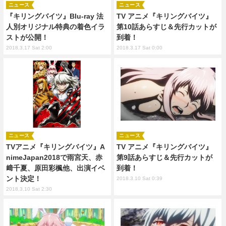
ニュース
ニュース
『キリングバイツ』Blu-ray 法
TV アニメ『キリングバイツ』
人別オリジナル特典の着色イラ
第10話あらすじ＆先行カットが
ストが公開！
到着！
2018.3.17 Sat 2:00
2018.3.17 Sat 0:00
ニュース
ニュース
TVアニメ『キリングバイツ』A
TV アニメ『キリングバイツ』
nimeJapan2018で雨宮天、赤
第9話あらすじ＆先行カットが
﨑千夏、原田彩楓他、出演イベ
到着！
ント決定！
2018.3.10 Sat 0:39
2018.3.10 Sat 2:30