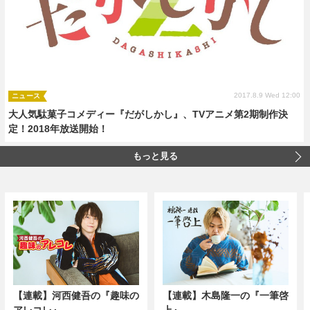
2017.8.9 Wed 12:00
ニュース
大人気駄菓子コメディー『だがしかし』、TVアニメ第2期制作決
定！2018年放送開始！
もっと見る
【連載】河西健吾の『趣味の
【連載】木島隆一の『一筆啓
アレコレ』
上』