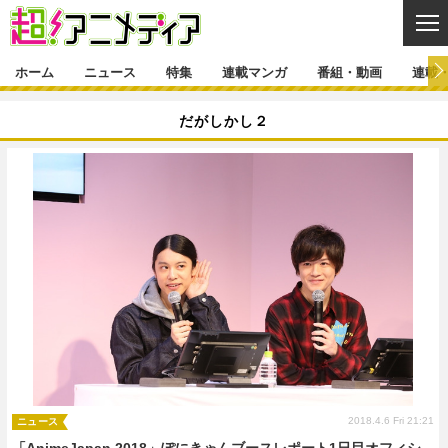
CL
ホーム
ニュース
特集
連載マンガ
番組・動画
連載
ニュース
だがしかし２
ニュース一覧
アニメ
特集
ゲーム・アプリ
マンガ
特集一覧
カバー
連載マンガ
映画
音楽
インタビュー
レポート
連載マンガ一覧
連載一覧
番組・動画
グッズ
イベント
ラキりす
番組・動画一覧
ラジオ
連載・ブログ
声優
コスプレ
動画
連載・ブログ一覧
コラム
舞台
新帝スタ
編集部ブログ・お知らせ
2018.4.6 Fri 21:21
ニュース
「AnimeJapan 2018」ぽにきゃんブースレポート1日目オフィシ