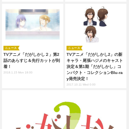
ニュース
ニュース
TVアニメ「だがしかし２」第2
TVアニメ「だがしかし2」の新
話のあらすじ＆先行カットが到
キャラ・尾張ハジメのキャスト
着！
決定＆第1期「だがしかし」コ
ンパクト・コレクションBlu-ra
2018.1.15 Mon 18:00
y発売決定！
2017.10.11 Wed 0:00