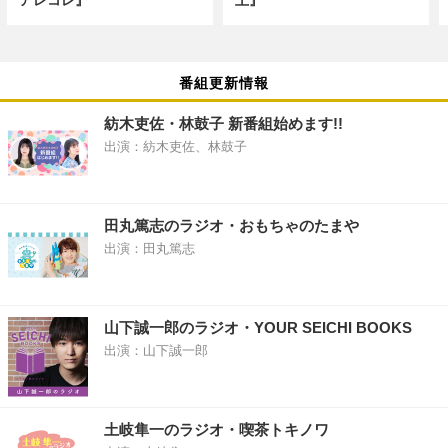
番組更新情報
紡木吏佐・林鼓子 新番組始めます!!
出演：紡木吏佐、林鼓子
田丸篤志のラジオ・おもちゃのたまや
出演：田丸篤志
山下誠一郎のラジオ・YOUR SEICHI BOOKS
出演：山下誠一郎
土岐隼一のラジオ・喫茶トキノワ