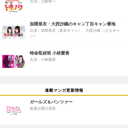
出演：土岐隼一
加隈亜衣・大西沙織のキャン丁目キャン番地
出演：加隈亜衣（亜衣キャン）、大西沙織 （さおキャ
ン）
特命取材班 小林愛香
出演：小林愛香
連載マンガ更新情報
ガールズ＆パンツァー
毎週火曜日更新