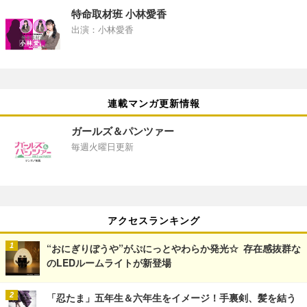
特命取材班 小林愛香
出演：小林愛香
連載マンガ更新情報
ガールズ＆パンツァー
毎週火曜日更新
アクセスランキング
“おにぎりぼうや”がぷにっとやわらか発光☆ 存在感抜群な
のLEDルームライトが新登場
「忍たま」五年生＆六年生をイメージ！手裏剣、髪を結う