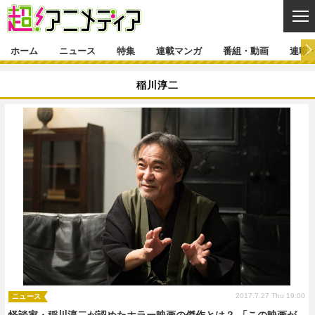
CL
ホーム
ニュース
特集
連載マンガ
番組・動画
連載
ニュース
稲川淳二
ニュース一覧
アニメ
特集
ゲーム・アプリ
マンガ
特集一覧
カバー
連載マンガ
映画
音楽
インタビュー
レポート
連載マンガ一覧
連載一覧
番組・動画
グッズ
イベント
ラキりす
番組・動画一覧
ラジオ
連載・ブログ
声優
コスプレ
動画
連載・ブログ一覧
コラム
舞台
新帝スタ
編集部ブログ・お知らせ
2017.7.27 Thu 19:00
ニュース
怪談家・稲川淳二が認めたホラー映画の傑作とは？ 「この映画が