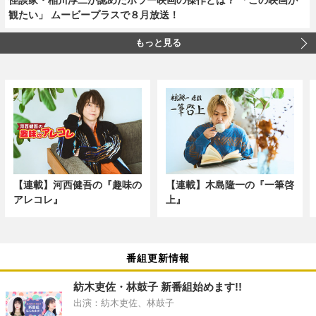
観たい」 ムービープラスで８月放送！
もっと見る
【連載】河西健吾の『趣味の
【連載】木島隆一の『一筆啓
アレコレ』
上』
番組更新情報
紡木吏佐・林鼓子 新番組始めます!!
出演：紡木吏佐、林鼓子