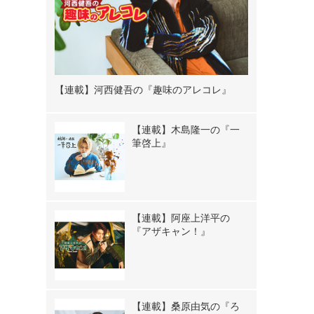
【連載】河西健吾の『趣味のアレコレ』
【連載】木島隆一の『一
筆啓上』
【連載】阿座上洋平の
『アザキャン！』
【連載】桑原由気の『ろ