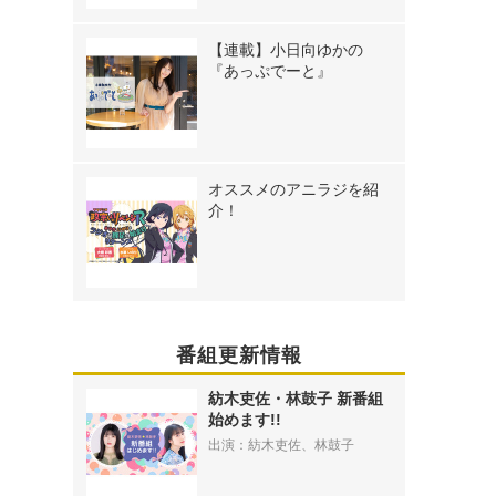
【連載】小日向ゆかの
『あっぷでーと』
オススメのアニラジを紹
介！
番組更新情報
紡木吏佐・林鼓子 新番組
始めます!!
出演：紡木吏佐、林鼓子