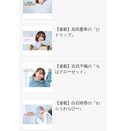
【連載】高田憂希の『ひ
トリップ』
【連載】吉武千颯の『ち
はクローゼット』
【連載】白石晴香の『わ
らうわらびー』