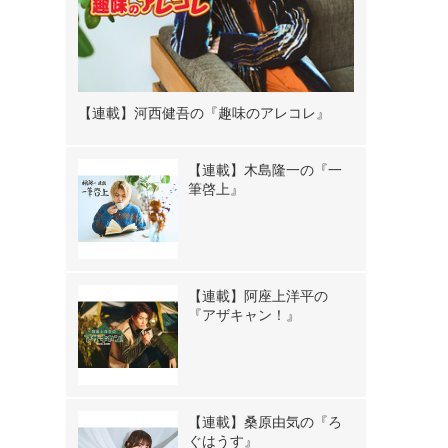
【連載】河西健吾の『趣味のアレコレ』
【連載】木島隆一の『一
筆啓上』
【連載】阿座上洋平の
『アザキャン！』
【連載】桑原由気の『ろ
ぐはうす』