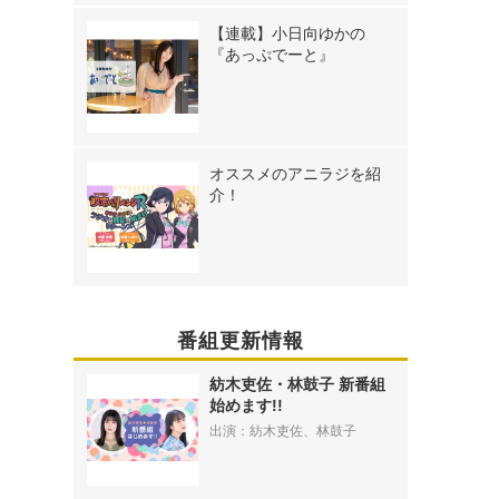
【連載】小日向ゆかの
『あっぷでーと』
オススメのアニラジを紹
介！
番組更新情報
紡木吏佐・林鼓子 新番組
始めます!!
出演：紡木吏佐、林鼓子