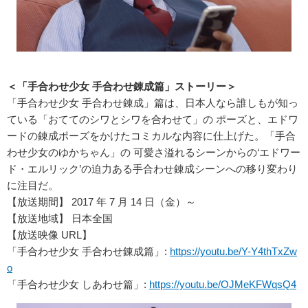
＜「手合わせ少女 手合わせ錬成篇」ストーリー＞
「手合わせ少女 手合わせ錬成」篇は、日本人なら誰しもが知っ
ている「おててのシワとシワを合わせて」の ポーズと、エドワ
ードの錬成ポーズをかけたコミカルな内容に仕上げた。「手合
わせ少女のゆかちゃん」の 可愛さ溢れるシーンからの‘エドワー
ド・エルリック’の迫力ある手合わせ錬成シーンへの移り変わり
に注目だ。
【放送期間】 2017 年 7 月 14 日（金）～
【放送地域】 日本全国
【放送映像 URL】
「手合わせ少女 手合わせ錬成篇」:
https://youtu.be/Y-Y4thTxZw
o
「手合わせ少女 しあわせ篇」:
https://youtu.be/OJMeKFWqsQ4