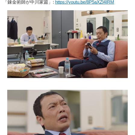
「錬金術師が中川家篇」:
https://youtu.be/8P5aXZl4IRM