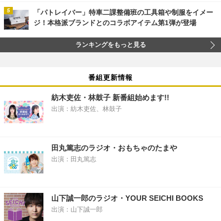
「パトレイバー」特車二課整備班の工具箱や制服をイメー
ジ！本格派ブランドとのコラボアイテム第1弾が登場
ランキングをもっと見る
番組更新情報
紡木吏佐・林鼓子 新番組始めます!!
出演：紡木吏佐、林鼓子
田丸篤志のラジオ・おもちゃのたまや
出演：田丸篤志
山下誠一郎のラジオ・YOUR SEICHI BOOKS
出演：山下誠一郎