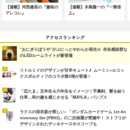
【連載】河西健吾の『趣味の
【連載】木島隆一の『一筆啓
アレコレ』
上』
アクセスランキング
“おにぎりぼうや”がぷにっとやわらか発光☆ 存在感抜群な
のLEDルームライトが新登場
リトルミイのデザインが甘辛キュート♪ ムーミン×ルコッ
クスポルティフのコラボ第3弾が登場！
「忍たま」五年生＆六年生をイメージ！手裏剣、髪を結う
仕草…和の趣を感じさせる「MAYLA」パンプス
ラクスの浴衣姿が美しい♪ 「ガンダムカードゲーム 1st An
niversary Set [PB03]」の二次抽選が実施中！ ストフリが
デザインされたデッキケースやスリーブも