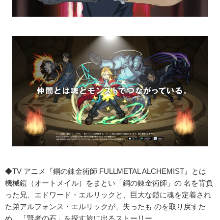
◆TV アニメ『鋼の錬金術師 FULLMETAL ALCHEMIST』とは
機械鎧（オートメイル）をまとい「鋼の錬金術師」の 名を背負
った兄、エドワード・エルリックと、巨大な鎧に魂を定着され
た弟アルフォンス・エルリックが、失ったも のを取り戻すた
め、「賢者の石」を探す旅に出るストーリー。