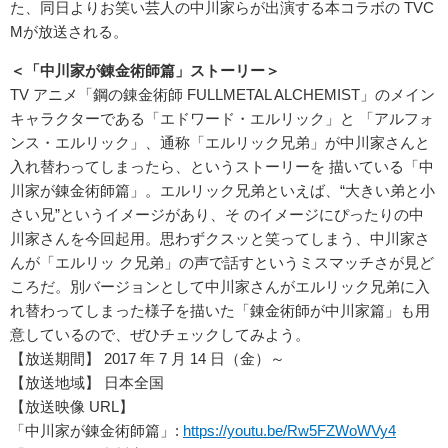
た、同日よりお笑い芸人の中川家らが出演する本コラボの TVC
Mが放送される。
＜「中川家が錬金術師篇」ストーリー＞
TV アニメ「鋼の錬金術師 FULLMETAL ALCHEMIST」のメイン
キャラクターである「エドワード・エルリック」と 「アルフォ
ンス・エルリック」、通称「エルリック兄弟」が中川家さんと
入れ替わってしまったら、というストーリーを 描いている「中
川家が錬金術師篇」。エルリック兄弟といえば、“大きい弟と小
さい兄”というイメージがあり、そ のイメージにぴったりの中
川家さんを今回起用。思わずクスッと笑ってしまう、中川家さ
んが「エルリッ ク兄弟」の声で話すというミスマッチさが見ど
ころだ。別バージョンとして中川家さんがエルリック兄弟に入
れ替わってしまった様子を描いた「錬金術師が中川家篇」も用
意しているので、ぜひチェックしてみよう。
【放送期間】 2017 年 7 月 14 日（金）～
【放送地域】 日本全国
【放送映像 URL】
「中川家が錬金術師篇」:
https://youtu.be/Rw5FZWoWVy4