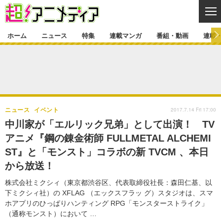
CL
ホーム
ニュース
特集
連載マンガ
番組・動画
連載
ニュース
ニュース一覧
アニメ
特集
ゲーム・アプリ
マンガ
特集一覧
カバー
連載マンガ
2017.7.14 Fri 17:00
ニュース
イベント
映画
音楽
インタビュー
レポート
連載マンガ一覧
連載一覧
番組・動画
中川家が「エルリック兄弟」として出演！ TV
グッズ
イベント
アニメ『鋼の錬金術師 FULLMETAL ALCHEMI
ラキりす
番組・動画一覧
ラジオ
連載・ブログ
ST』と「モンスト」コラボの新 TVCM 、本日
声優
コスプレ
動画
連載・ブログ一覧
コラム
から放送！
舞台
新帝スタ
編集部ブログ・お知らせ
株式会社ミクシィ（東京都渋谷区、代表取締役社長：森田仁基、以
下ミクシィ社）の XFLAG （エックスフラッ グ）スタジオは、スマ
ホアプリのひっぱりハンティング RPG「モンスターストライク」
（通称モンスト）において …