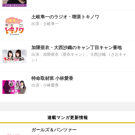
土岐隼一のラジオ・喫茶トキノワ
出演：土岐隼一
加隈亜衣・大西沙織のキャン丁目キャン番地
出演：加隈亜衣（亜衣キャン）、大西沙織 （さおキャ
ン）
特命取材班 小林愛香
出演：小林愛香
連載マンガ更新情報
ガールズ＆パンツァー