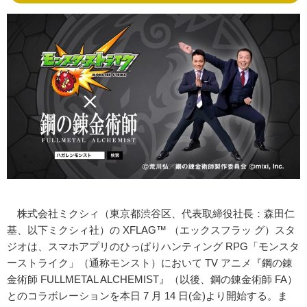
株式会社ミクシィ（東京都渋谷区、代表取締役社長：森田仁
基、以下ミクシィ社）の XFLAG™ （エックスフラッ グ）スタ
ジオは、スマホアプリのひっぱりハンティング RPG「モンスタ
ーストライク」（通称モンスト）において TV アニメ『鋼の錬
金術師 FULLMETAL ALCHEMIST』（以後、鋼の錬金術師 FA）
とのコラボレーションを本日 7 月 14 日(金)より開始する。ま