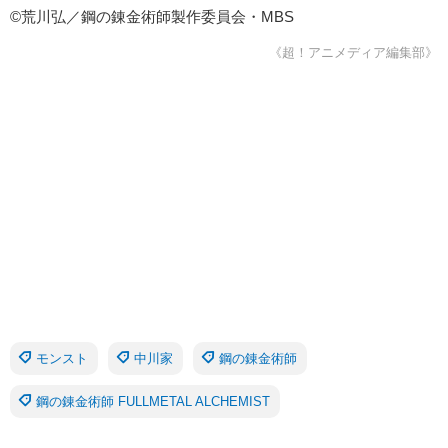
©荒川弘／鋼の錬金術師製作委員会・MBS
《超！アニメディア編集部》
モンスト
中川家
鋼の錬金術師
鋼の錬金術師 FULLMETAL ALCHEMIST