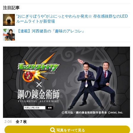
注目記事
“おにぎりぼうや”がぷにっとやわらか発光☆ 存在感抜群なのLED
ルームライトが新登場
【連載】河西健吾の『趣味のアレコレ』
2-06
全 7 枚
写真をすべて見る