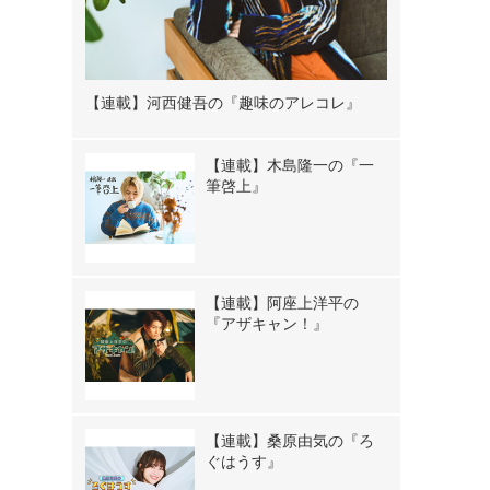
【連載】河西健吾の『趣味のアレコレ』
【連載】木島隆一の『一
筆啓上』
【連載】阿座上洋平の
『アザキャン！』
【連載】桑原由気の『ろ
ぐはうす』