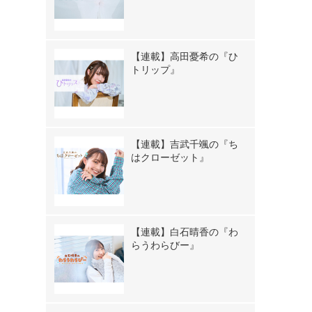
【連載】高田憂希の『ひ
トリップ』
【連載】吉武千颯の『ち
はクローゼット』
【連載】白石晴香の『わ
らうわらびー』