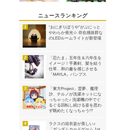
ニュースランキング
“おにぎりぼうや”がぷにっと
やわらか発光☆ 存在感抜群な
のLEDルームライトが新登場
「忍たま」五年生＆六年生を
イメージ！手裏剣、髪を結う
仕草…和の趣を感じさせる
「MAYLA」パンプス
「東方Project」霊夢、魔理
沙、チルノが洗濯ネットにな
っちゃった♪ 洗濯機の中でぐ
るぐる回転し続ける姿を思わ
ず眺めたくなっちゃう!?
ラクスの浴衣姿が美しい♪
「ガンダムカードゲーム 1st