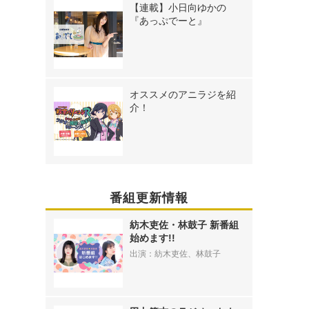
【連載】小日向ゆかの
『あっぷでーと』
オススメのアニラジを紹
介！
番組更新情報
紡木吏佐・林鼓子 新番組
始めます!!
出演：紡木吏佐、林鼓子