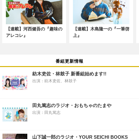
【連載】河西健吾の『趣味の
【連載】木島隆一の『一筆啓
アレコレ』
上』
番組更新情報
紡木吏佐・林鼓子 新番組始めます!!
出演：紡木吏佐、林鼓子
田丸篤志のラジオ・おもちゃのたまや
出演：田丸篤志
山下誠一郎のラジオ・YOUR SEICHI BOOKS