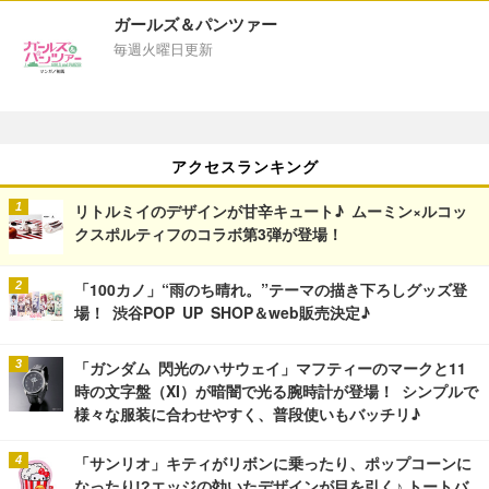
ガールズ＆パンツァー
毎週火曜日更新
アクセスランキング
リトルミイのデザインが甘辛キュート♪ ムーミン×ルコッ
クスポルティフのコラボ第3弾が登場！
「100カノ」“雨のち晴れ。”テーマの描き下ろしグッズ登
場！ 渋谷POP UP SHOP＆web販売決定♪
「ガンダム 閃光のハサウェイ」マフティーのマークと11
時の文字盤（XI）が暗闇で光る腕時計が登場！ シンプルで
様々な服装に合わせやすく、普段使いもバッチリ♪
「サンリオ」キティがリボンに乗ったり、ポップコーンに
なったり!?エッジの効いたデザインが目を引く♪ トートバ