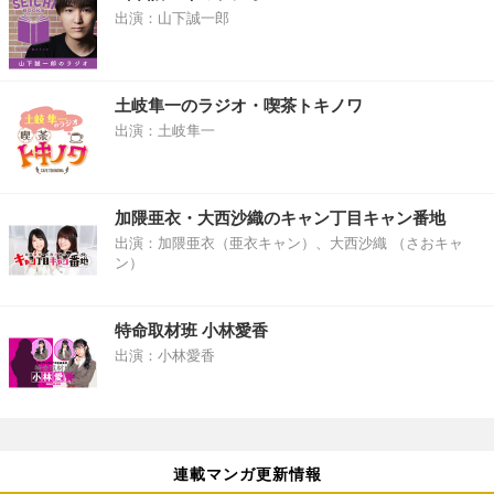
出演：山下誠一郎
土岐隼一のラジオ・喫茶トキノワ
出演：土岐隼一
加隈亜衣・大西沙織のキャン丁目キャン番地
出演：加隈亜衣（亜衣キャン）、大西沙織 （さおキャ
ン）
特命取材班 小林愛香
出演：小林愛香
連載マンガ更新情報