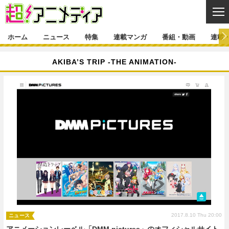
CL
ホーム
ニュース
特集
連載マンガ
番組・動画
連載
ニュース
AKIBA’S TRIP -THE ANIMATION-
ニュース一覧
アニメ
特集
ゲーム・アプリ
マンガ
特集一覧
カバー
連載マンガ
映画
音楽
インタビュー
レポート
連載マンガ一覧
連載一覧
番組・動画
グッズ
イベント
ラキりす
番組・動画一覧
ラジオ
連載・ブログ
声優
コスプレ
動画
連載・ブログ一覧
コラム
舞台
新帝スタ
編集部ブログ・お知らせ
2017.8.10 Thu 20:00
ニュース
アニメーションレーベル「DMM pictures」のオフィシャルサイト