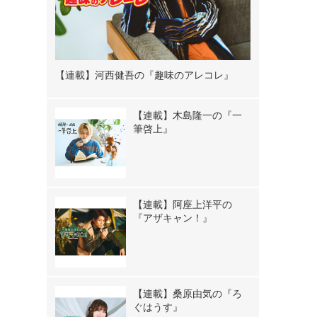
【連載】河西健吾の『趣味のアレコレ』
【連載】木島隆一の『一
筆啓上』
【連載】阿座上洋平の
『アザキャン！』
【連載】桑原由気の『ろ
ぐはうす』