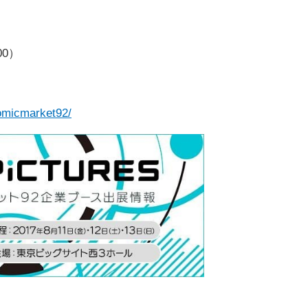
00）
omicmarket92/