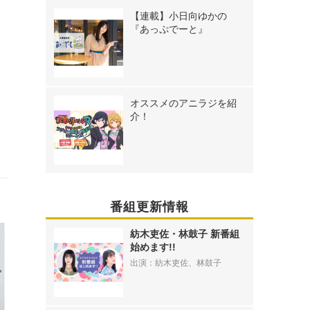
【連載】小日向ゆかの
『あっぷでーと』
オススメのアニラジを紹
介！
番組更新情報
紡木吏佐・林鼓子 新番組
始めます!!
出演：紡木吏佐、林鼓子