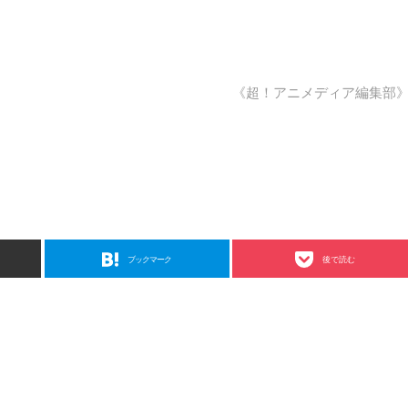
《超！アニメディア編集部
ブックマーク
後で読む