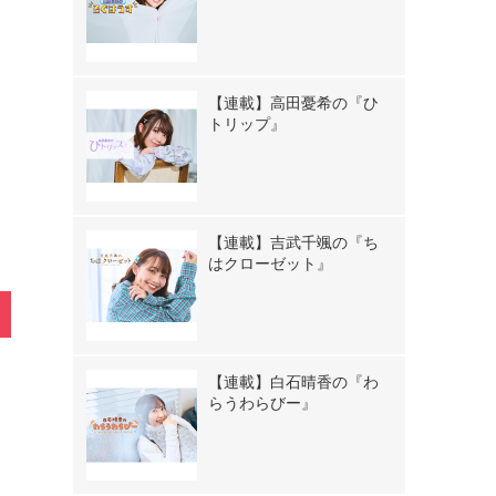
【連載】高田憂希の『ひ
》
トリップ』
【連載】吉武千颯の『ち
はクローゼット』
【連載】白石晴香の『わ
らうわらびー』