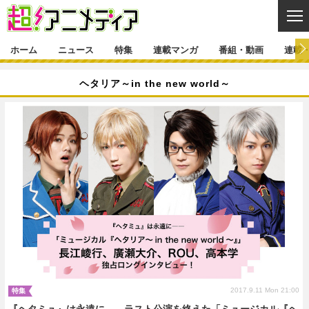
CL
ホーム
ニュース
特集
連載マンガ
番組・動画
連載
ニュース
ヘタリア～in the new world～
ニュース一覧
アニメ
特集
ゲーム・アプリ
マンガ
特集一覧
カバー
連載マンガ
映画
音楽
インタビュー
レポート
連載マンガ一覧
連載一覧
番組・動画
グッズ
イベント
ラキりす
番組・動画一覧
ラジオ
連載・ブログ
声優
コスプレ
動画
連載・ブログ一覧
コラム
舞台
新帝スタ
編集部ブログ・お知らせ
2017.9.11 Mon 21:00
特集
『ヘタミュ』は永遠に――ラスト公演を終えた「ミュージカル『ヘ