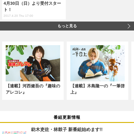
4月30日（日）より受付スター
ト！
2017.4.20 Thu 17:00
もっと見る
【連載】河西健吾の『趣味の
【連載】木島隆一の『一筆啓
アレコレ』
上』
番組更新情報
紡木吏佐・林鼓子 新番組始めます!!