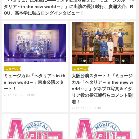
タリア～in the new world～』」に出演の長江崚行、廣瀬大介、R
OU、高本学に独占ロングインタビュー！
ニュース
ニュース
ミュージカル「ヘタリア～in th
大阪公演スタート！『ミュージ
e new world～」東京公演スタ
カル「ヘタリア～in the new w
ート！
orld～」』ゲネプロ写真＆イタ
リア役の長江崚行らコメント到
2017.7.23 Sun 19:00
着！
2017.7.16 Sun 1:30