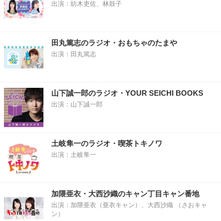
出演：紡木吏佐、林鼓子
田丸篤志のラジオ・おもちゃのたまや
出演：田丸篤志
山下誠一郎のラジオ・YOUR SEICHI BOOKS
出演：山下誠一郎
土岐隼一のラジオ・喫茶トキノワ
出演：土岐隼一
加隈亜衣・大西沙織のキャン丁目キャン番地
出演：加隈亜衣（亜衣キャン）、大西沙織 （さおキャ
ン）