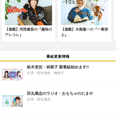
【連載】河西健吾の『趣味の
【連載】木島隆一の『一筆啓
アレコレ』
上』
番組更新情報
紡木吏佐・林鼓子 新番組始めます!!
出演：紡木吏佐、林鼓子
田丸篤志のラジオ・おもちゃのたまや
出演：田丸篤志