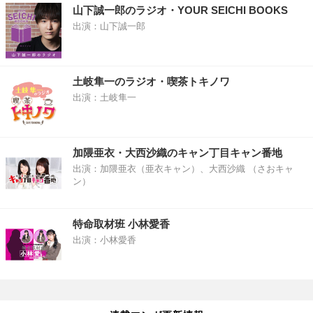
山下誠一郎のラジオ・YOUR SEICHI BOOKS
出演：山下誠一郎
土岐隼一のラジオ・喫茶トキノワ
出演：土岐隼一
加隈亜衣・大西沙織のキャン丁目キャン番地
出演：加隈亜衣（亜衣キャン）、大西沙織 （さおキャ
ン）
特命取材班 小林愛香
出演：小林愛香