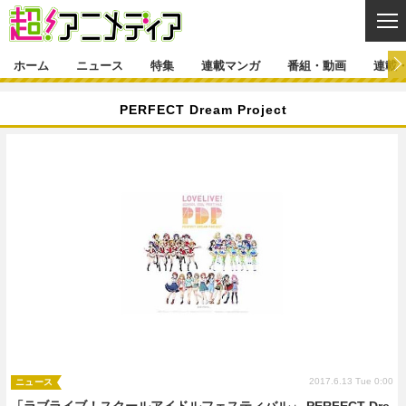
CL
ホーム
ニュース
特集
連載マンガ
番組・動画
連載
ニュース
PERFECT Dream Project
ニュース一覧
アニメ
特集
ゲーム・アプリ
マンガ
特集一覧
カバー
連載マンガ
映画
音楽
インタビュー
レポート
連載マンガ一覧
連載一覧
番組・動画
グッズ
イベント
ラキりす
番組・動画一覧
ラジオ
連載・ブログ
声優
コスプレ
動画
連載・ブログ一覧
コラム
舞台
新帝スタ
編集部ブログ・お知らせ
2017.6.13 Tue 0:00
ニュース
「ラブライブ！スクールアイドルフェスティバル」 PERFECT Dre