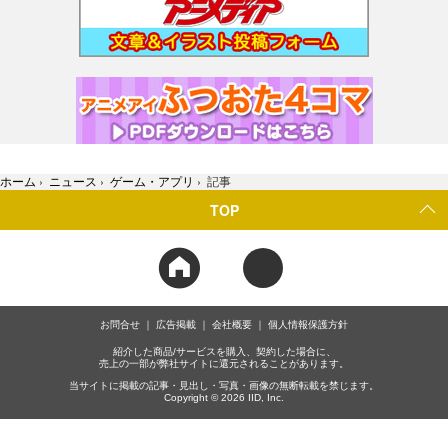
ホーム
›
ニュース
›
ゲーム・アプリ
›
記事
TOP
お問合せ
広告掲載
会社概要
個人情報保護方針
紹介した商品/サービスを購入、契約した場合に、
売上の一部が弊社サイトに還元されることがあります。
当サイトに掲載の記事・見出し・写真・画像の無断転載を禁じます。
Copyright © 2026 IID, Inc.