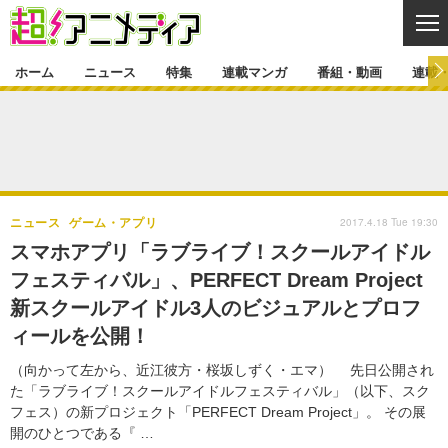
CL
ホーム
ニュース
特集
連載マンガ
番組・動画
連載
ニュース
ニュース一覧
アニメ
特集
ゲーム・アプリ
マンガ
特集一覧
カバー
連載マンガ
2017.4.18 Tue 19:30
ニュース
ゲーム・アプリ
映画
音楽
インタビュー
レポート
連載マンガ一覧
連載一覧
番組・動画
スマホアプリ「ラブライブ！スクールアイドル
グッズ
イベント
フェスティバル」、PERFECT Dream Project
ラキりす
番組・動画一覧
ラジオ
連載・ブログ
新スクールアイドル3人のビジュアルとプロフ
声優
コスプレ
動画
連載・ブログ一覧
コラム
ィールを公開！
舞台
新帝スタ
編集部ブログ・お知らせ
（向かって左から、近江彼方・桜坂しずく・エマ） 先日公開され
た「ラブライブ！スクールアイドルフェスティバル」（以下、スク
フェス）の新プロジェクト「PERFECT Dream Project」。 その展
開のひとつである『 …