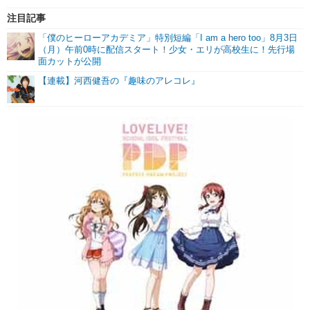
注目記事
「僕のヒーローアカデミア」特別短編「I am a hero too」8月3日
（月）午前0時に配信スタート！少女・エリが高校生に！先行場
面カットが公開
【連載】河西健吾の『趣味のアレコレ』