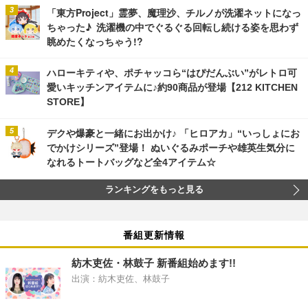
「東方Project」霊夢、魔理沙、チルノが洗濯ネットになっ
ちゃった♪ 洗濯機の中でぐるぐる回転し続ける姿を思わず
眺めたくなっちゃう!?
ハローキティや、ポチャッコら“はぴだんぶい”がレトロ可
愛いキッチンアイテムに♪約90商品が登場【212 KITCHEN
STORE】
デクや爆豪と一緒にお出かけ♪ 「ヒロアカ」“いっしょにお
でかけシリーズ”登場！ ぬいぐるみポーチや雄英生気分に
なれるトートバッグなど全4アイテム☆
ランキングをもっと見る
番組更新情報
紡木吏佐・林鼓子 新番組始めます!!
出演：紡木吏佐、林鼓子