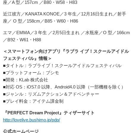
座／A 型／157cm ／B80・W58・H83
近江彼方／KANATA KONOE／3 年生／12月16日生まれ／射手
座／ O 型／158cm／B85・W60・H86
エマ／EMMA／3 年生 ／2月5日生まれ ／水瓶座／O 型／166cm
／B92・W61・H88
＜スマートフォン向けアプリ『ラブラ イブ！スクールアイドル
フェスティバル』情報＞
■タイトル：ラブライブ！スクールアイドルフェスティバル
■プラットフォーム：ブシモ
■開発：KLab 株式会社
■対応 OS：iOS7.0 以降、Android4.0 以降（一部機種を除く）
■ジャンル：リズムアクション＆アドベンチャー
■プレイ料金：アイテム課金制
『PERFECT Dream Project』ティザーサイト
http://lovelive.bushimo.jp/pdp/
公式ホームページ