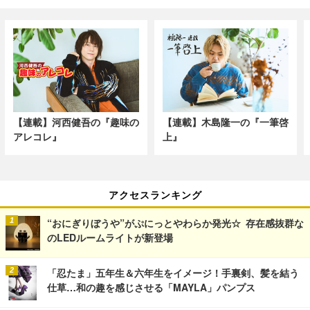
【連載】河西健吾の『趣味の
【連載】木島隆一の『一筆啓
アレコレ』
上』
アクセスランキング
“おにぎりぼうや”がぷにっとやわらか発光☆ 存在感抜群な
のLEDルームライトが新登場
「忍たま」五年生＆六年生をイメージ！手裏剣、髪を結う
仕草…和の趣を感じさせる「MAYLA」パンプス