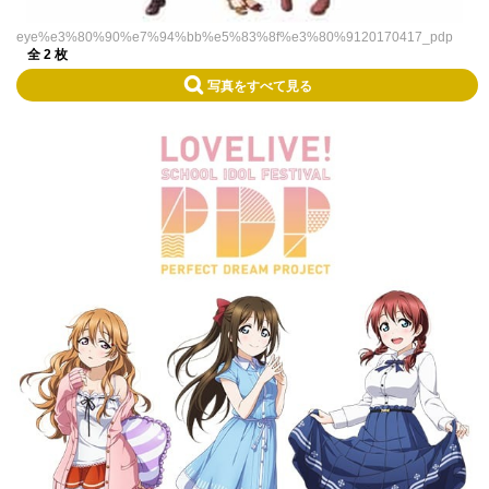
eye%e3%80%90%e7%94%bb%e5%83%8f%e3%80%9120170417_pdp
全 2 枚
写真をすべて見る