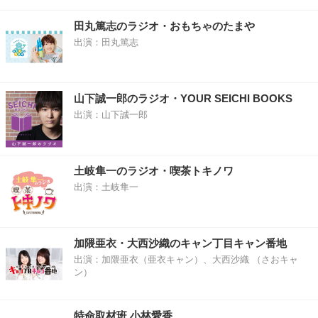
田丸篤志のラジオ・おもちゃのたまや
出演：田丸篤志
山下誠一郎のラジオ・YOUR SEICHI BOOKS
出演：山下誠一郎
土岐隼一のラジオ・喫茶トキノワ
出演：土岐隼一
加隈亜衣・大西沙織のキャン丁目キャン番地
出演：加隈亜衣（亜衣キャン）、大西沙織 （さおキャ
ン）
特命取材班 小林愛香