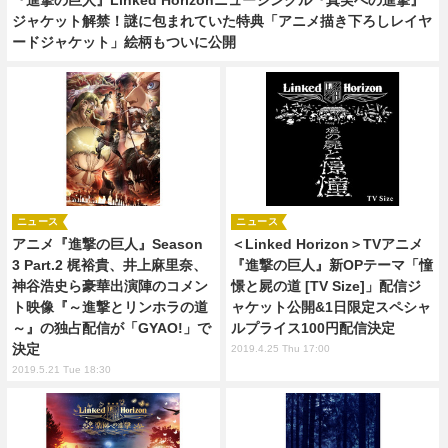
ジャケット解禁！謎に包まれていた特典「アニメ描き下ろしレイヤ
ードジャケット」絵柄もついに公開
ニュース
ニュース
アニメ『進撃の巨人』Season
＜Linked Horizon＞TVアニメ
3 Part.2 梶裕貴、井上麻里奈、
『進撃の巨人』新OPテーマ「憧
神谷浩史ら豪華出演陣のコメン
憬と屍の道 [TV Size]」配信ジ
ト映像『～進撃とリンホラの道
ャケット公開&1日限定スペシャ
～』の独占配信が「GYAO!」で
ルプライス100円配信決定
決定
2019.4.25 Thu 17:00
2019.5.21 Tue 18:30