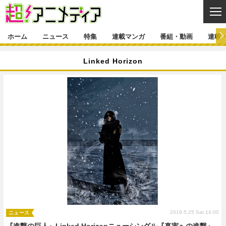
CL
ホーム
ニュース
特集
連載マンガ
番組・動画
連載
ニュース
Linked Horizon
ニュース一覧
アニメ
特集
ゲーム・アプリ
マンガ
特集一覧
カバー
連載マンガ
映画
音楽
インタビュー
レポート
連載マンガ一覧
連載一覧
番組・動画
グッズ
イベント
ラキりす
番組・動画一覧
ラジオ
連載・ブログ
声優
コスプレ
動画
連載・ブログ一覧
コラム
舞台
新帝スタ
編集部ブログ・お知らせ
2019.5.25 Sat 14:00
ニュース
『進撃の巨人』Linked Horizonニューシングル『真実への進撃』