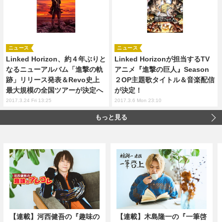
ニュース
ニュース
Linked Horizon、約４年ぶりと
Linked Horizonが担当するTV
なるニューアルバム「進撃の軌
アニメ『進撃の巨人』Season
跡」リリース発表＆Revo史上
２OP主題歌タイトル＆音楽配信
最大規模の全国ツアーが決定へ
が決定！
2017.3.24 Fri 13:25
2017.3.6 Mon 23:10
もっと見る
【連載】河西健吾の『趣味の
【連載】木島隆一の『一筆啓