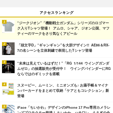
アクセスランキング
“ジークジオン”「機動戦士ガンダム」シリーズのロゴマー
ク入りTシャツ登場！ アムロ、シャア、ジオン公国、マフ
ティーのマークをさり気なくアピール
「頭文字D」“ギャンギャン”を大胆デザイン!! AE86＆RX-
7の名シーンを立体刺繍で表現したTシャツ登場
“未来は見えているはずだ！”「RG 1/144 ウイングガンダ
ムゼロ」の抽選販売が受付中！ ウイングバインダーにRG
ならではのギミックを搭載
スヌーピー、ムーミン、ミニオンズも♪ お薬手帳＆マイナ
ンバーカードをまとめて収納「ケアともコレクション」新
登場
iFace「ちいかわ」デザインのiPhone 17 Pro専用カメラレ
ンズプロテクター登場！ ちいかわ、ハチワレ、うさぎの全