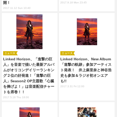
開！
2017.9.18 Mon 23:45
2017.11.12 Sun 10:40
ニュース
ニュース
Linked Horizon、「進撃の巨
Linked Horizon、New Album
人」を音楽で描いた最新アルバ
「進撃の軌跡」参加アーティス
ムがオリコンデイリーランキン
ト発表！ 井上麻里奈と神谷浩
グ２位の好発進！「進撃の巨
史も参加＆ラジオ初オンエア
人」Season2 OP主題歌「心臓
も!!
を捧げよ！」は音楽配信チャー
2017.3.31 Fri 12:00
トを席巻！！
2017.5.18 Thu 18:00