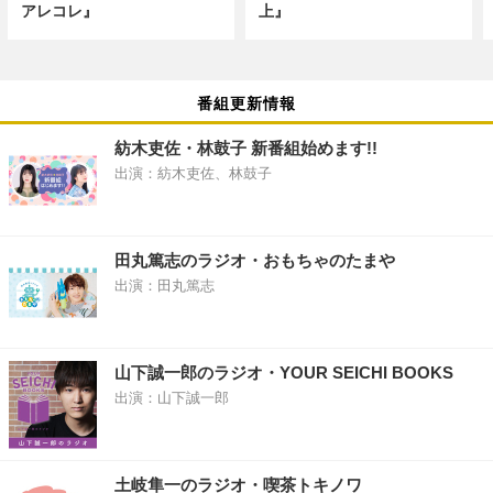
アレコレ』
上』
番組更新情報
紡木吏佐・林鼓子 新番組始めます!!
出演：紡木吏佐、林鼓子
田丸篤志のラジオ・おもちゃのたまや
出演：田丸篤志
山下誠一郎のラジオ・YOUR SEICHI BOOKS
出演：山下誠一郎
土岐隼一のラジオ・喫茶トキノワ