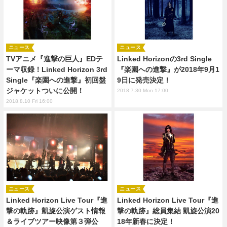
ニュース
ニュース
TVアニメ『進撃の巨人』EDテ
Linked Horizonの3rd Single
ーマ収録！Linked Horizon 3rd
『楽園への進撃』が2018年9月1
Single『楽園への進撃』初回盤
9日に発売決定！
ジャケットついに公開！
2018.7.30 Mon 17:00
2018.8.10 Fri 16:00
ニュース
ニュース
Linked Horizon Live Tour『進
Linked Horizon Live Tour『進
撃の軌跡』凱旋公演ゲスト情報
撃の軌跡』総員集結 凱旋公演20
＆ライブツアー映像第３弾公
18年新春に決定！