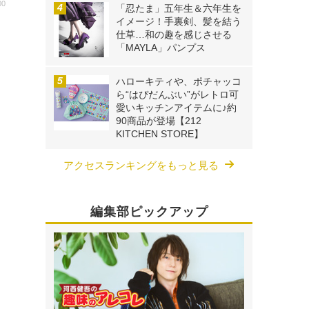
00
「忍たま」五年生＆六年生を
イメージ！手裏剣、髪を結う
ィ
仕草…和の趣を感じさせる
「MAYLA」パンプス
：
公
ハローキティや、ポチャッコ
ら“はぴだんぶい”がレトロ可
愛いキッチンアイテムに♪約
90商品が登場【212
KITCHEN STORE】
アクセスランキングをもっと見る
編集部ピックアップ