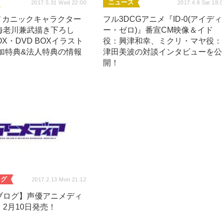
ニュース
2017.5.31 Wed 22:00
2017.4.8 Sat 18:
』メカニックキャラクター
フル3DCGアニメ『ID-0(アイデ
海老川兼武描き下ろし
ー・ゼロ)』番宣CM映像＆イド
 BOX・DVD BOXイラスト
役：興津和幸、ミクリ・マヤ役
追加特典&法人特典の情報
津田美波の対談インタビューを
開！
ログ
2017.2.13 Mon 21:12
ブログ】声優アニメディ
2月10日発売！