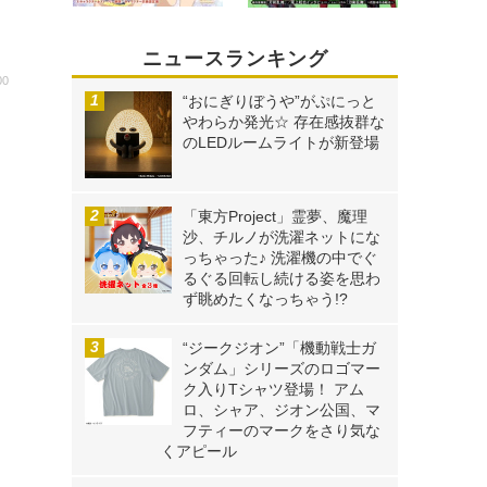
ニュースランキング
00
“おにぎりぼうや”がぷにっと
やわらか発光☆ 存在感抜群な
のLEDルームライトが新登場
「東方Project」霊夢、魔理
沙、チルノが洗濯ネットにな
っちゃった♪ 洗濯機の中でぐ
るぐる回転し続ける姿を思わ
ず眺めたくなっちゃう!?
“ジークジオン”「機動戦士ガ
ンダム」シリーズのロゴマー
ク入りTシャツ登場！ アム
ロ、シャア、ジオン公国、マ
フティーのマークをさり気な
くアピール