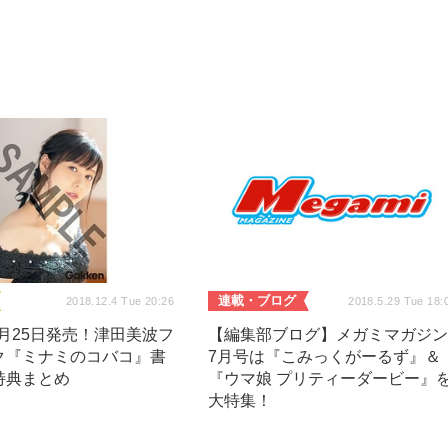
連載・ブログ
2018.12.4 Tue 20:26
2018.5.29 Tue 18:
12月25日発売！津田美波フ
【編集部ブログ】メガミマガジ
ク『ミナミのコバコ』書
7月号は『こみっくがーるず』＆
特典まとめ
『ウマ娘 プリティーダービー』
大特集！