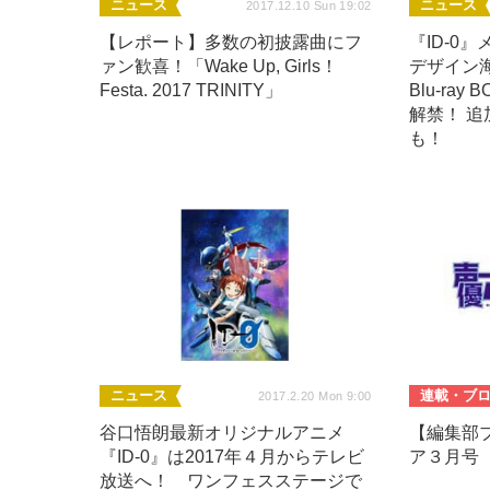
ニュース
ニュース
2017.12.10 Sun 19:02
【レポート】多数の初披露曲にフ
『ID-0
ァン歓喜！「Wake Up, Girls！
デザイン
Festa. 2017 TRINITY」
Blu-ray
解禁！ 
も！
ニュース
連載・ブ
2017.2.20 Mon 9:00
谷口悟朗最新オリジナルアニメ
【編集部
『ID-0』は2017年４月からテレビ
ア３月号 
放送へ！ ワンフェスステージで