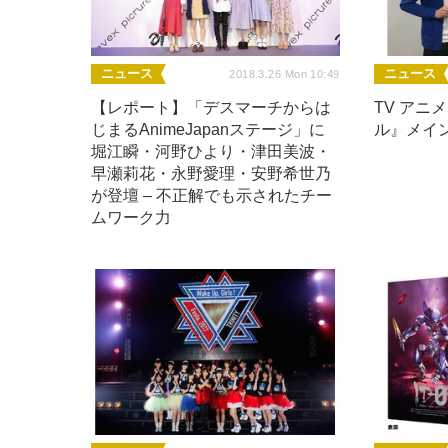
ニュース
ニュース
2018.3.26 Mon 10:49
【レポート】「デスマーチからは
TV アニ
じまるAnimeJapanステージ」に
ル』メイ
堀江瞬・河野ひより・津田美波・
早瀬莉花・永野愛理・安野希世乃
が登壇 – 不正解でも示されたチー
ムワーク力