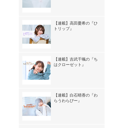
【連載】高田憂希の『ひ
トリップ』
【連載】吉武千颯の『ち
はクローゼット』
【連載】白石晴香の『わ
らうわらびー』