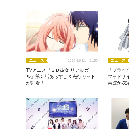
ニュース
ニュース
2018.4.9 Mon 21:55
TVアニメ『３Ｄ彼女 リアルガー
「ブラッ
ル』第２話あらすじ＆先行カット
マッドサ
が到着！
美波が決