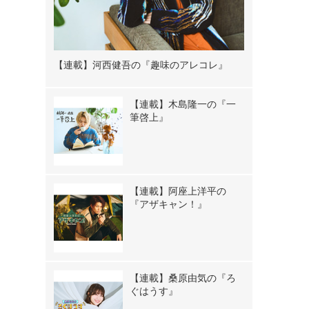
【連載】河西健吾の『趣味のアレコレ』
【連載】木島隆一の『一
筆啓上』
【連載】阿座上洋平の
『アザキャン！』
【連載】桑原由気の『ろ
ぐはうす』