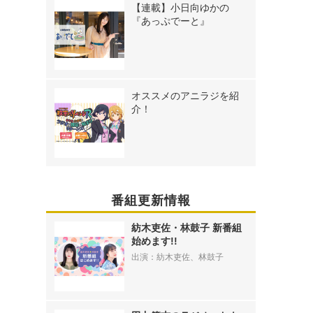
【連載】小日向ゆかの
『あっぷでーと』
オススメのアニラジを紹
介！
番組更新情報
紡木吏佐・林鼓子 新番組
始めます!!
出演：紡木吏佐、林鼓子