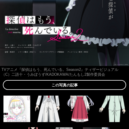
TVアニメ『探偵はもう、死んでいる。Season2』ティザービジュアル
（C）二語十・うみぼうず/KADOKAWA/たんもし2製作委員会
この写真の記事