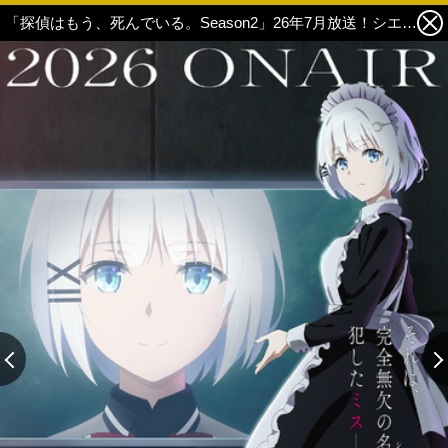
「探偵はもう、死んでいる。Season2」26年7月放送！シエスタらの新録ボイス聴けるPVも公開 7枚目の写真・画像