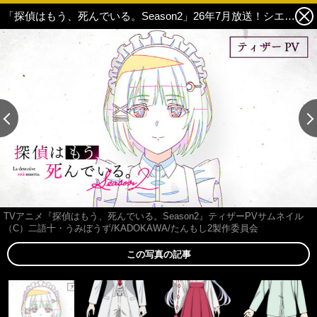
「探偵はもう、死んでいる。Season2」26年7月放送！シエスタらの新録ボイス聴けるPVも公開 1枚目の写真・画像
TVアニメ『探偵はもう、死んでいる。Season2』ティザーPVサムネイル
（C）二語十・うみぼうず/KADOKAWA/たんもし2製作委員会
この写真の記事