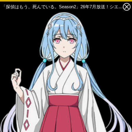
「探偵はもう、死んでいる。Season2」26年7月放送！シエスタらの新録ボイス聴けるPVも公開 3枚目の写真・画像