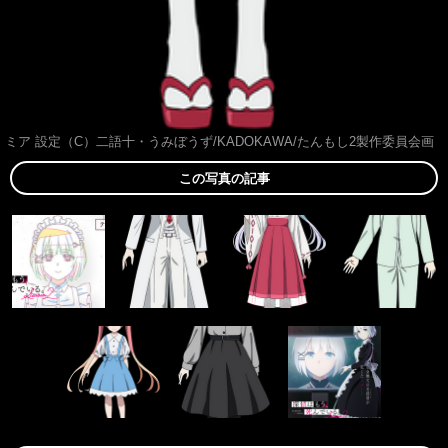
ミア 設定（C）二語十・うみぼうず/KADOKAWA/たんもし2製作委員会画
この写真の記事