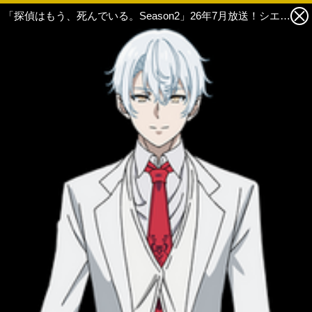
「探偵はもう、死んでいる。Season2」26年7月放送！シエスタらの新録ボイス聴けるPVも公開 2枚目の写真・画像