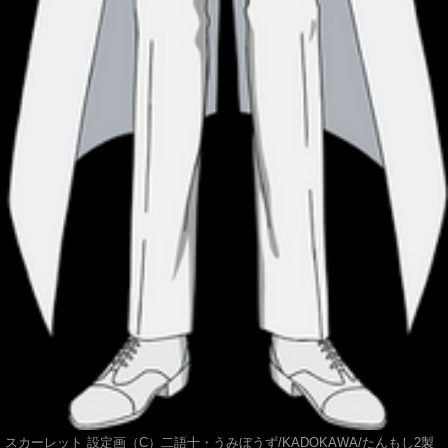
スカーレット 設定画（C）二語十・うみぼうず/KADOKAWA/たんもし2製