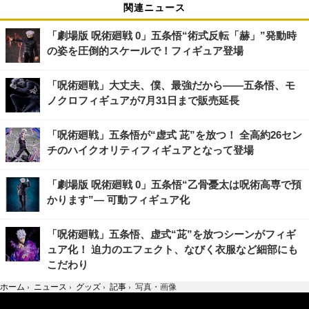
関連ニュース
「劇場版 呪術廻戦 0」五条悟“術式反転「赫」”発動時
の姿を圧倒的スケールで！フィギュア登場
「呪術廻戦」大丈夫、僕、最強だから――五条悟、モ
ノクロフィギュアが7月31日まで販売延長
「呪術廻戦」五条悟が“虚式 茈”を放つ！ 全高約26セン
チのハイクオリティフィギュアとなって登場
「劇場版 呪術廻戦 0」五条悟“乙骨憂太は呪術高専で預
かります”― 可動フィギュア化
「呪術廻戦」五条悟、虚式“茈”を放つシーンがフィギ
ュア化！ 迫力のエフェクト、なびく衣服など細部にも
こだわり
ホーム
›
ニュース
›
グッズ
›
記事
›
写真・画像