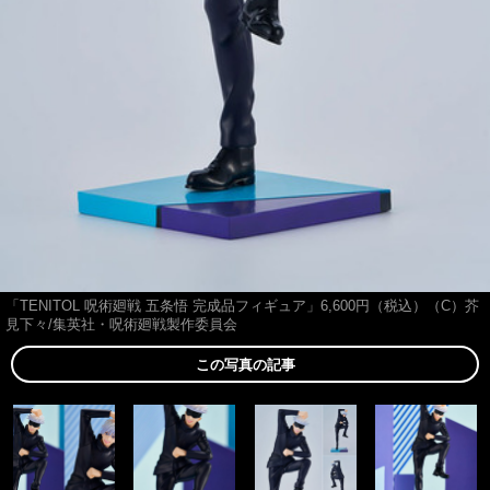
「TENITOL 呪術廻戦 五条悟 完成品フィギュア」6,600円（税込）（C）芥
見下々/集英社・呪術廻戦製作委員会
この写真の記事