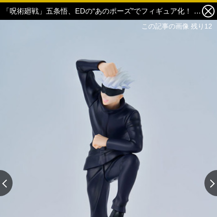
「呪術廻戦」五条悟、EDの“あのポーズ”でフィギュア化！ 美しい瞳の素顔も楽しめる♪ 10枚目の写真・画像
この記事の画像 残り12