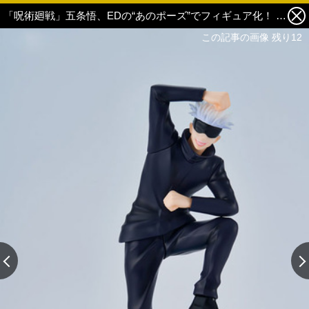
「呪術廻戦」五条悟、EDの“あのポーズ”でフィギュア化！ 美しい瞳の素顔も楽しめる♪ 8枚目の写真・画像
この記事の画像 残り12