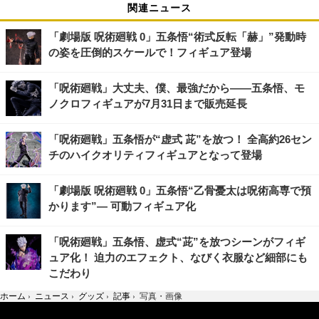
関連ニュース
「劇場版 呪術廻戦 0」五条悟“術式反転「赫」”発動時
の姿を圧倒的スケールで！フィギュア登場
「呪術廻戦」大丈夫、僕、最強だから――五条悟、モ
ノクロフィギュアが7月31日まで販売延長
「呪術廻戦」五条悟が“虚式 茈”を放つ！ 全高約26セン
チのハイクオリティフィギュアとなって登場
「劇場版 呪術廻戦 0」五条悟“乙骨憂太は呪術高専で預
かります”― 可動フィギュア化
「呪術廻戦」五条悟、虚式“茈”を放つシーンがフィギ
ュア化！ 迫力のエフェクト、なびく衣服など細部にも
こだわり
ホーム
›
ニュース
›
グッズ
›
記事
›
写真・画像