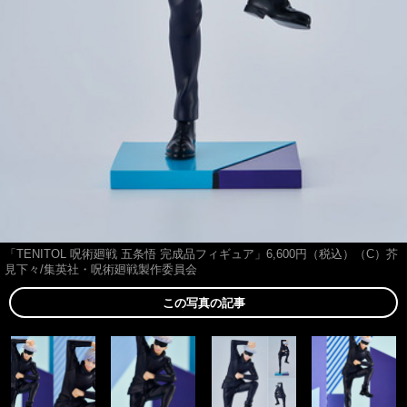
「TENITOL 呪術廻戦 五条悟 完成品フィギュア」6,600円（税込）（C）芥
見下々/集英社・呪術廻戦製作委員会
この写真の記事