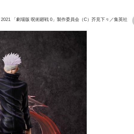
C）2021 「劇場版 呪術廻戦 0」製作委員会（C）芥見下々／集英社
次の画像