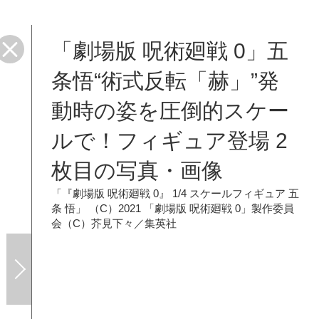
「劇場版 呪術廻戦 0」五
条悟“術式反転「赫」”発
動時の姿を圧倒的スケー
ルで！フィギュア登場 2
枚目の写真・画像
「『劇場版 呪術廻戦 0』 1/4 スケールフィギュア 五
条 悟」 （C）2021 「劇場版 呪術廻戦 0」製作委員
会（C）芥見下々／集英社