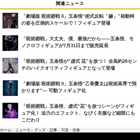
関連ニュース
「劇場版 呪術廻戦 0」五条悟“術式反転「赫」”発動時
の姿を圧倒的スケールで！フィギュア登場
「呪術廻戦」大丈夫、僕、最強だから――五条悟、モ
ノクロフィギュアが7月31日まで販売延長
「呪術廻戦」五条悟が“虚式 茈”を放つ！ 全高約26セン
チのハイクオリティフィギュアとなって登場
「劇場版 呪術廻戦 0」五条悟“乙骨憂太は呪術高専で預
かります”― 可動フィギュア化
「呪術廻戦」五条悟、虚式“茈”を放つシーンがフィギ
ュア化！ 迫力のエフェクト、なびく衣服など細部にも
こだわり
ホーム
›
ニュース
›
グッズ
›
記事
›
写真・画像