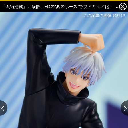
「呪術廻戦」五条悟、EDの“あのポーズ”でフィギュア化！ 美しい瞳の素顔も楽しめる♪ 6枚目の写真・画像
この記事の画像 残り12