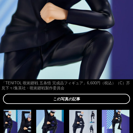
「TENITOL 呪術廻戦 五条悟 完成品フィギュア」6,600円（税込）（C）芥
見下々/集英社・呪術廻戦製作委員会
この写真の記事