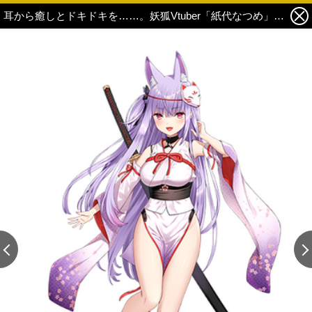
耳から癒しとドキドキを……。妖狐Vtuber「紙代なつめ」コラボレーションイヤフォンの予約販売スタート 5枚目の写真・画像
この記事の画像 残り5