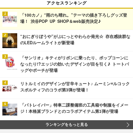
アクセスランキング
「100カノ」“雨のち晴れ。”テーマの描き下ろしグッズ登
場！ 渋谷POP UP SHOP＆web販売決定♪
“おにぎりぼうや”がぷにっとやわらか発光☆ 存在感抜群な
のLEDルームライトが新登場
「サンリオ」キティがリボンに乗ったり、ポップコーンに
なったり!?エッジの効いたデザインが目を引く♪ トートバ
ッグやポーチが登場
リトルミイのデザインが甘辛キュート♪ ムーミン×ルコック
スポルティフのコラボ第3弾が登場！
「パトレイバー」特車二課整備班の工具箱や制服をイメー
ジ！本格派ブランドとのコラボアイテム第1弾が登場
ランキングをもっと見る