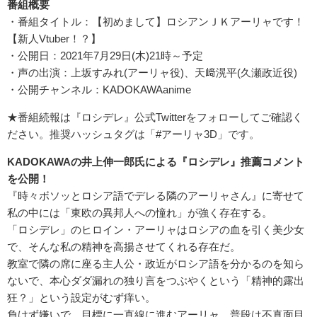
番組概要
・番組タイトル：【初めまして】ロシアンＪＫアーリャです！
【新人Vtuber！？】
・公開日：2021年7月29日(木)21時～予定
・声の出演：上坂すみれ(アーリャ役)、天﨑滉平(久瀬政近役)
・公開チャンネル：KADOKAWAanime
★番組続報は『ロシデレ』公式Twitterをフォローしてご確認く
ださい。推奨ハッシュタグは「#アーリャ3D」です。
KADOKAWAの井上伸一郎氏による『ロシデレ』推薦コメント
を公開！
『時々ボソッとロシア語でデレる隣のアーリャさん』に寄せて
私の中には「東欧の異邦人への憧れ」が強く存在する。
「ロシデレ」のヒロイン・アーリャはロシアの血を引く美少女
で、そんな私の精神を高揚させてくれる存在だ。
教室で隣の席に座る主人公・政近がロシア語を分かるのを知ら
ないで、本心ダダ漏れの独り言をつぶやくという「精神的露出
狂？」という設定がむず痒い。
負けず嫌いで、目標に一直線に進むアーリャ。普段は不真面目