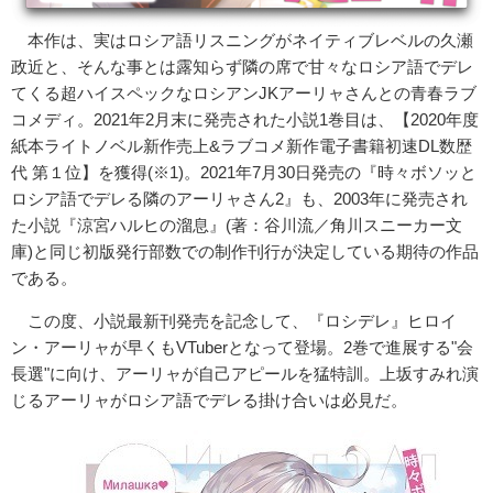
本作は、実はロシア語リスニングがネイティブレベルの久瀬
政近と、そんな事とは露知らず隣の席で甘々なロシア語でデレ
てくる超ハイスペックなロシアンJKアーリャさんとの青春ラブ
コメディ。2021年​2月末に発売された小説1巻目は、【2020年度
紙本ライトノベル新作売上&ラブコメ新作電子書籍初速DL数歴
代 第１位】を獲得(※1)。2021年7月30日発売の『時々ボソッと
ロシア語でデレる隣のアーリャさん2』も、2003年に発売され
た小説『涼宮ハルヒの溜息』(著：谷川流／角川スニーカー文
庫)と同じ初版発行部数での制作刊行が決定している期待の作品
である。
この度、小説最新刊発売を記念して、『ロシデレ』ヒロイ
ン・アーリャが早くもVTuberとなって登場。2巻で進展する"会
長選"に向け、アーリャが自己アピールを猛特訓。上坂すみれ演
じるアーリャがロシア語でデレる掛け合いは必見だ。