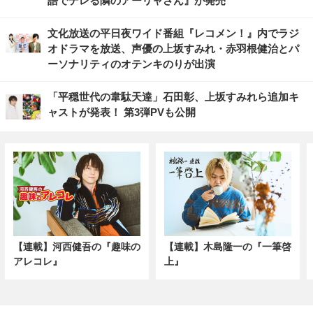
語でデレる隣のアーリャさん』が発売
文化放送の平日夜ワイド番組『レコメン！』内でラジ
オドラマを放送、声優の上坂すみれ・赤羽根健治とパ
ーソナリティのオテンキのりが出演
「平穏世代の韋駄天達」石田彰、上坂すみれら追加キ
ャストが発表！ 第3弾PVも公開
【連載】河西健吾の『趣味の
【連載】木島隆一の『一筆啓
アレコレ』
上』