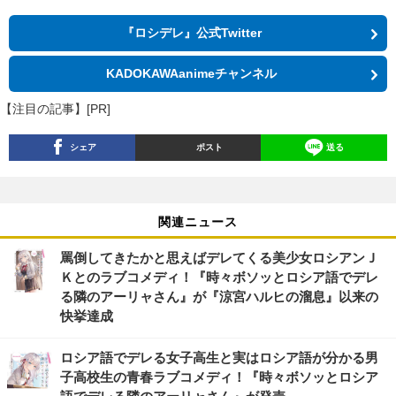
『ロシデレ』公式Twitter
KADOKAWAanimeチャンネル
【注目の記事】[PR]
シェア
ポスト
送る
関連ニュース
罵倒してきたかと思えばデレてくる美少女ロシアンＪ
Ｋとのラブコメディ！『時々ボソッとロシア語でデレ
る隣のアーリャさん』が『涼宮ハルヒの溜息』以来の
快挙達成
ロシア語でデレる女子高生と実はロシア語が分かる男
子高校生の青春ラブコメディ！『時々ボソッとロシア