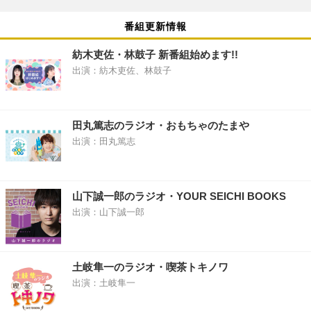
番組更新情報
紡木吏佐・林鼓子 新番組始めます!!
出演：紡木吏佐、林鼓子
田丸篤志のラジオ・おもちゃのたまや
出演：田丸篤志
山下誠一郎のラジオ・YOUR SEICHI BOOKS
出演：山下誠一郎
土岐隼一のラジオ・喫茶トキノワ
出演：土岐隼一