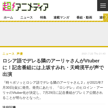
CL
ホーム
ニュース
特集
連載マンガ
番組・動画
連載
ニュース
ニュース一覧
アニメ
特集
ゲーム・アプリ
マンガ
特集一覧
カバー
連載マンガ
2021.7.22 Thu 21:43
ニュース
声優
映画
音楽
インタビュー
レポート
連載マンガ一覧
連載一覧
番組・動画
ロシア語でデレる隣のアーリャさんがVtuber
グッズ
イベント
に！記念番組には上坂すみれ・天﨑滉平が声で
ラキりす
番組・動画一覧
ラジオ
連載・ブログ
出演
声優
コスプレ
動画
連載・ブログ一覧
コラム
『時々ボソッとロシア語でデレる隣のアーリャさん２』が2021年7
舞台
新帝スタ
月30日(金)に発売。発売にあたり、『ロシデレ』のヒロイン・アー
編集部ブログ・お知らせ
リャのVtuber化が決定し、7月29日に記念番組がプレミア公開され
ることが明らかとなった。
注目記事