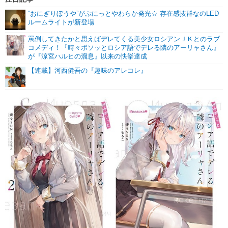
“おにぎりぼうや”がぷにっとやわらか発光☆ 存在感抜群なのLED
ルームライトが新登場
罵倒してきたかと思えばデレてくる美少女ロシアンＪＫとのラブ
コメディ！『時々ボソッとロシア語でデレる隣のアーリャさん』
が『涼宮ハルヒの溜息』以来の快挙達成
【連載】河西健吾の『趣味のアレコレ』