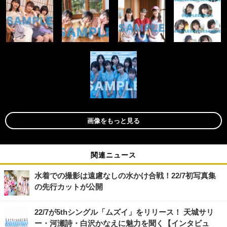
画像をもっと見る
関連ニュース
水着での撮影は遠慮なしの水かけ合戦！22/7初写真集
の先行カットが公開
22/7が5thシングル「ムズイ」をリリース！ 天城サリ
ー・河瀬詩・白沢かなえに魅力を聞く【インタビュ