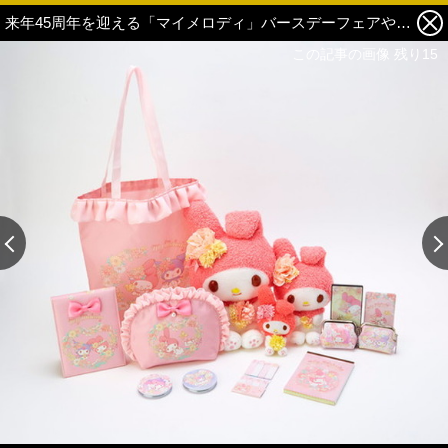
来年45周年を迎える「マイメロディ」バースデーフェアや記念商品の発売など、日本各地で2020年1月より順次開催 16枚目の写真・画像
この記事の画像 残り15