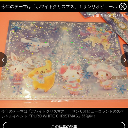
今年のテーマは「ホワイトクリスマス」！サンリオピューロランドのスペシャルイベント「PURO WHITE CHRISTMAS」開催中！ 38枚目の写真・画像
この記事の画像 残り37
今年のテーマは「ホワイトクリスマス」！サンリオピューロランドのスペ
シャルイベント「PURO WHITE CHRISTMAS」開催中！
この写真の記事