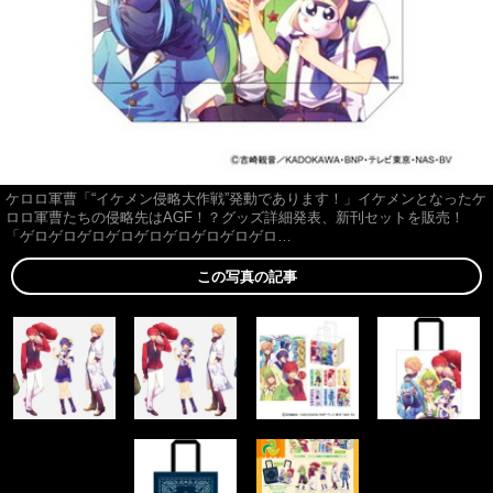
ケロロ軍曹「“イケメン侵略大作戦”発動であります！」イケメンとなったケ
ロロ軍曹たちの侵略先はAGF！？グッズ詳細発表、新刊セットを販売！
「ゲロゲロゲロゲロゲロゲロゲロゲロゲロ…
この写真の記事