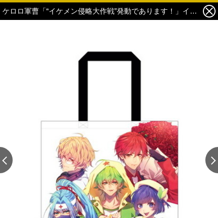
ケロロ軍曹「“イケメン侵略大作戦”発動であります！」イケメンとなったケロロ軍曹たちの侵略先はAGF！？グッズ詳細発表、新刊セットを販売！「ゲロゲロゲロゲロゲロゲロゲロゲロゲロ… 4枚目の写真・画像
この記事の画像 残り5