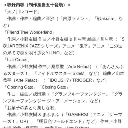
＜収録内容（制作担当五十音順）＞
「天ノ川レコード」
作詞・作曲・編曲／亜沙（「吉原ラメント」「戦-ikusa-」な
ど）
「Friend Tree Wonderland」
作詞／小野友樹 作曲／小野友樹 & 川村竜 編曲／川村竜（「S
QUAREENIX JAZZ シリーズ」アニメ『鬼平』アニメ『この世
の果てで恋を唄う少女YU-NO』など）
「Liar Circus」
作詞／小野友樹 作曲／桑原聖（Arte Refact）（『あんさんぶ
るスターズ！』『アイドルマスター SideM』など） 編曲／山本
恭平（Arte Refact）（「IDOLiSH7 / TRIGGER」など）
「Opening Gate」「Closing Gate」
作曲・編曲／成田勤（『グランブルーファンタジー』『グラ
ンブルーファンタジー ジ・アニメーション』など）
「お菓子の森と可笑しな君」
作詞／小野友樹 & まふまふ（「GAMERS!（アニメ『ゲーマ
ーズ！』OP）」「明日色ワールドエンド」など） 作曲／小野