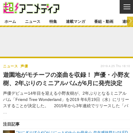
CL
ホーム
ニュース
特集
連載マンガ
番組・動画
連載
ニュース
ニュース一覧
アニメ
特集
ゲーム・アプリ
マンガ
特集一覧
カバー
連載マンガ
2019.4.25 Thu 18:10
ニュース
声優
映画
音楽
インタビュー
レポート
連載マンガ一覧
連載一覧
番組・動画
遊園地がモチーフの楽曲を収録！ 声優・小野友
グッズ
イベント
樹、2年ぶりのミニアルバムが6月に発売決定
ラキりす
番組・動画一覧
ラジオ
連載・ブログ
声優デビュー14年目を迎える小野友樹が、2年ぶりとなるミニアル
声優
コスプレ
動画
連載・ブログ一覧
コラム
バム「Friend Tree Wonderland」を2019 年6月19日（水）にリリー
舞台
新帝スタ
スすることが決定した。 2015年から3年連続でリリースした「パ
編集部ブログ・お知らせ
…
注目記事
“おにぎりぼうや”がぷにっとやわらか発光☆ 存在感抜群なのLED