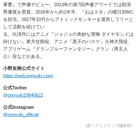
軍曹』で声優デビュー。2013年の第7回声優アワードでは助演
男優賞を受賞。2016年から約1年半、『おはスタ』の曜日別MC
を担当。2017年10月からアトミックモンキーを退所しフリーと
して活動を続けてい
る。出演作にはアニメ『ジョジョの奇妙な冒険 ダイヤモンドは
砕けない』東方仗助役、アニメ『黒子のバスケ』火神大我役、
アプリゲーム『グランブルーファンタジー』グラン（男主人
公）役などがある。
小野友樹公式サイト
https://web.onoyuki.com/
公式Twitter
@onoyuki19840622
公式Instagram
@onoyuki_official
《超！アニメディア編集部》