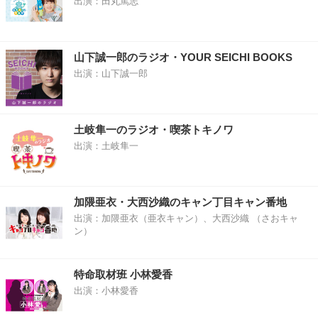
出演：田丸篤志
山下誠一郎のラジオ・YOUR SEICHI BOOKS
出演：山下誠一郎
土岐隼一のラジオ・喫茶トキノワ
出演：土岐隼一
加隈亜衣・大西沙織のキャン丁目キャン番地
出演：加隈亜衣（亜衣キャン）、大西沙織 （さおキャ
ン）
特命取材班 小林愛香
出演：小林愛香