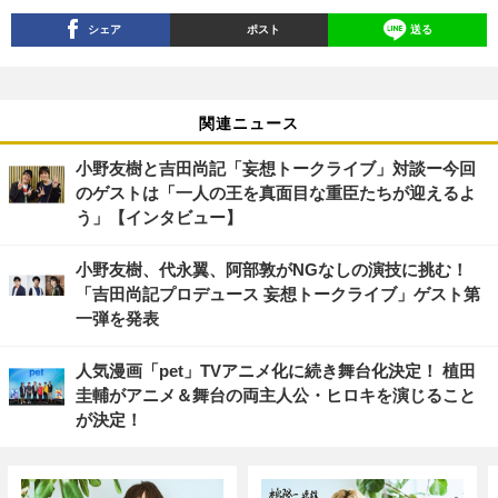
シェア
ポスト
送る
関連ニュース
小野友樹と吉田尚記「妄想トークライブ」対談ー今回
のゲストは「一人の王を真面目な重臣たちが迎えるよ
う」【インタビュー】
小野友樹、代永翼、阿部敦がNGなしの演技に挑む！
「吉田尚記プロデュース 妄想トークライブ」ゲスト第
一弾を発表
人気漫画「pet」TVアニメ化に続き舞台化決定！ 植田
圭輔がアニメ＆舞台の両主人公・ヒロキを演じること
が決定！