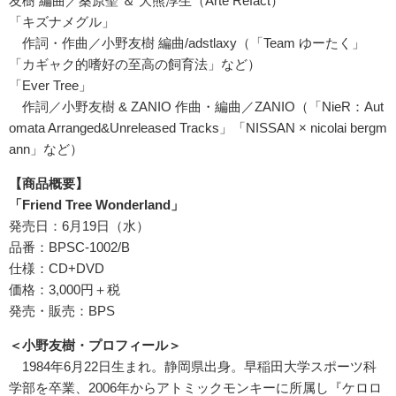
友樹 編曲／桑原聖 ＆ 大熊淳生（Arte Refact）
「キズナメグル」
作詞・作曲／小野友樹 編曲/adstlaxy（「Team ゆーたく」
「カギャク的嗜好の至高の飼育法」など）
「Ever Tree」
作詞／小野友樹 & ZANIO 作曲・編曲／ZANIO（「NieR：Aut
omata Arranged&Unreleased Tracks」「NISSAN × nicolai bergm
ann」など）
【商品概要】
「Friend Tree Wonderland」
発売日：6月19日（水）
品番：BPSC-1002/B
仕様：CD+DVD
価格：3,000円＋税
発売・販売：BPS
＜小野友樹・プロフィール＞
1984年6月22日生まれ。静岡県出身。早稲田大学スポーツ科
学部を卒業、2006年からアトミックモンキーに所属し『ケロロ