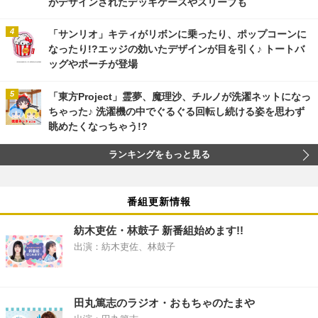
がデザインされたデッキケースやスリーブも
「サンリオ」キティがリボンに乗ったり、ポップコーンに
なったり!?エッジの効いたデザインが目を引く♪ トートバ
ッグやポーチが登場
「東方Project」霊夢、魔理沙、チルノが洗濯ネットになっ
ちゃった♪ 洗濯機の中でぐるぐる回転し続ける姿を思わず
眺めたくなっちゃう!?
ランキングをもっと見る
番組更新情報
紡木吏佐・林鼓子 新番組始めます!!
出演：紡木吏佐、林鼓子
田丸篤志のラジオ・おもちゃのたまや