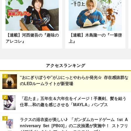
【連載】河西健吾の『趣味の
【連載】木島隆一の『一筆啓
アレコレ』
上』
アクセスランキング
“おにぎりぼうや”がぷにっとやわらか発光☆ 存在感抜群な
のLEDルームライトが新登場
「忍たま」五年生＆六年生をイメージ！手裏剣、髪を結う
仕草…和の趣を感じさせる「MAYLA」パンプス
ラクスの浴衣姿が美しい♪ 「ガンダムカードゲーム 1st A
nniversary Set [PB03]」の二次抽選が実施中！ ストフリ